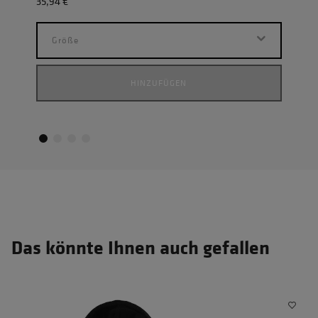
35,94 €
23,9
Größe
G
HINZUFÜGEN
Das könnte Ihnen auch gefallen