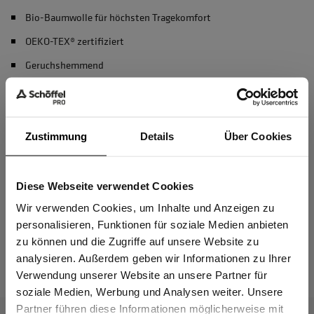
Bio-Baumwolle für höchsten Tragekomfort
OEKO-TEX® zertifiziert
Geruchshemmend
recycelter Polyester
Zustimmung
Details
Über Cookies
Material & Pflege
Diese Webseite verwendet Cookies
Passform
Sind Sie
Gewerbetreibender?
Wir verwenden Cookies, um Inhalte und Anzeigen zu
personalisieren, Funktionen für soziale Medien anbieten
zu können und die Zugriffe auf unsere Website zu
Das passt dazu
Ich bestätige, dass ich Gewerbetreibender bin. Alle
analysieren. Außerdem geben wir Informationen zu Ihrer
Preise werden netto ausgewiesen.
Verwendung unserer Website an unsere Partner für
soziale Medien, Werbung und Analysen weiter. Unsere
Partner führen diese Informationen möglicherweise mit