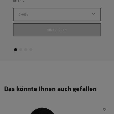
35,94 €
23,9
Größe
G
HINZUFÜGEN
Das könnte Ihnen auch gefallen