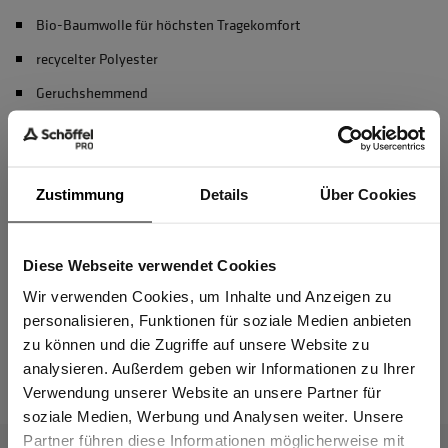
Bio-Baumwolle für höchsten Tragekomfort
recycelter Polyester
Geruchshemmend
OEKO-TEX® zertifiziert
Zustimmung
Details
Über Cookies
Material & Pflege
Diese Webseite verwendet Cookies
Passform
Sind Sie
Gewerbetreibender?
Wir verwenden Cookies, um Inhalte und Anzeigen zu
personalisieren, Funktionen für soziale Medien anbieten
zu können und die Zugriffe auf unsere Website zu
Das passt dazu
Ich bestätige, dass ich Gewerbetreibender bin. Alle
analysieren. Außerdem geben wir Informationen zu Ihrer
Preise werden netto ausgewiesen.
Verwendung unserer Website an unsere Partner für
soziale Medien, Werbung und Analysen weiter. Unsere
Partner führen diese Informationen möglicherweise mit