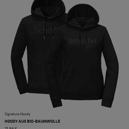
Signature Hoody
S
HOODY AUS BIO-BAUMWOLLE
71,94 €