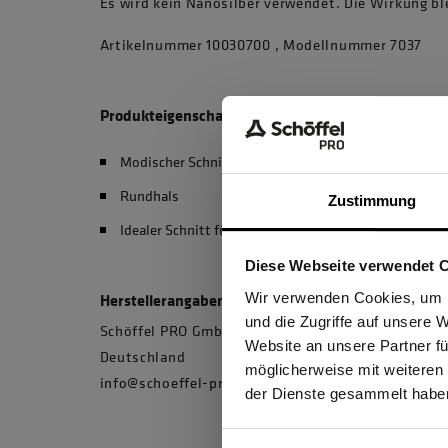
Es wird kein Nanosilber verwendet. Die Wirkung bl
Artikelnummer 10030700 , Modellnummer 7037
Produkteigenschaften
Modischer Schnitt
Rundhals
Zustimmung
Idealer Schnitt für perfekte Passform
Diese Webseite verwendet 
Ich be
Wir verwenden Cookies, um I
Herstellerangaben
und die Zugriffe auf unsere 
Schöffel PRO GmbH, Albert-Einstein-Strasse 1, 
Website an unsere Partner fü
Deutschland
möglicherweise mit weiteren
GEW
info@schoeffel-pro.com
der Dienste gesammelt habe