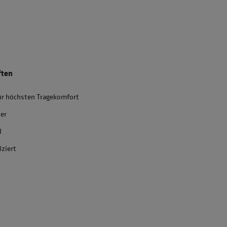
ften
ür höchsten Tragekomfort
ter
d
iziert