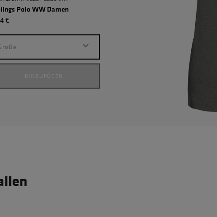
blings Polo WW Damen
Lieblings T-Shirt GOTS Dame
4 €
23,94 €
Größe
Größe
HINZUFÜGEN
HINZUFÜGEN
allen