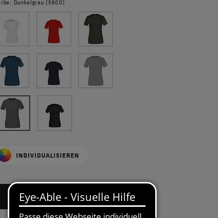
arbe: Dunkelgrau (9800)
INDIVIDUALISIEREN
BITTE GRÖSSE WÄHLEN