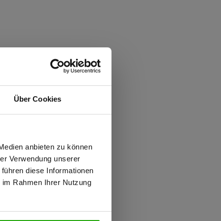
Über Cookies
wiesen.
 Medien anbieten zu können
hrer Verwendung unserer
 führen diese Informationen
ie im Rahmen Ihrer Nutzung
N