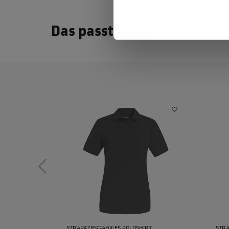
Das passt dazu
STRAPAZIERFÄHIGES POLOSHIRT
STRA