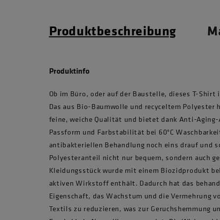
Produktbeschreibung
Ma
Produktinfo
Ob im Büro, oder auf der Baustelle, dieses T-Shirt 
Das aus Bio-Baumwolle und recyceltem Polyester he
feine, weiche Qualität und bietet dank Anti-Agin
Passform und Farbstabilität bei 60°C Waschbarkeit
antibakteriellen Behandlung noch eins drauf und so
Polyesteranteil nicht nur bequem, sondern auch g
Kleidungsstück wurde mit einem Biozidprodukt beh
aktiven Wirkstoff enthält. Dadurch hat das behand
Eigenschaft, das Wachstum und die Vermehrung vo
Textils zu reduzieren, was zur Geruchshemmung un