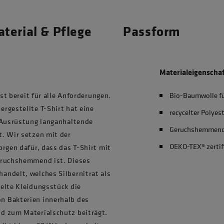
terial & Pflege
Passform
Materialeigenscha
ist bereit für alle Anforderungen.
Bio-Baumwolle f
rgestellte T-Shirt hat eine
recycelter Polyes
g-Ausrüstung langanhaltende
Geruchshemmen
. Wir setzen mit der
OEKO-TEX® zertif
rgen dafür, dass das T-Shirt mit
eruchshemmend ist. Dieses
andelt, welches Silbernitrat als
elte Kleidungsstück die
n Bakterien innerhalb des
d zum Materialschutz beiträgt.