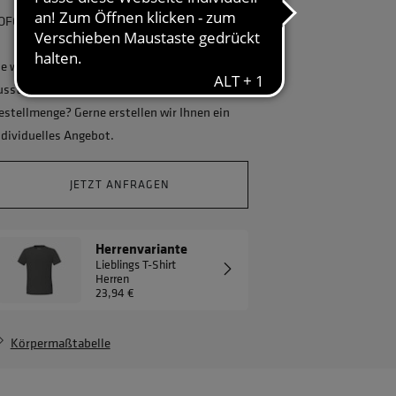
OFORT lieferbar, kostenlose Retoure
ie wollen Ihr Unternehmen ganzheitlich
usstatten und benötigen eine größere
estellmenge? Gerne erstellen wir Ihnen ein
ndividuelles Angebot.
JETZT ANFRAGEN
Herrenvariante
Lieblings T-Shirt
Herren
23,94 €
Körpermaßtabelle