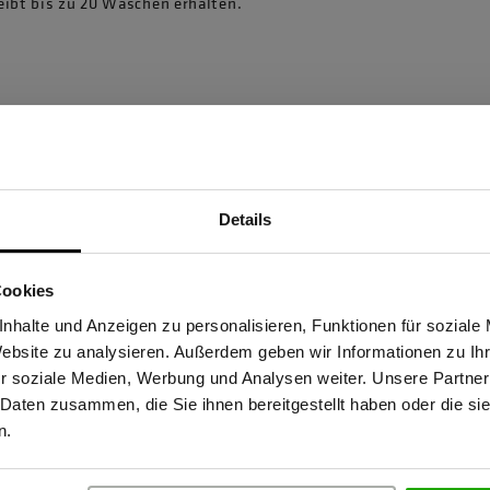
eibt bis zu 20 Wäschen erhalten.
Details
Sind Sie Gewerbetreibender?
Cookies
stätige, dass ich Gewerbetreibender bin. Alle Preise werden netto ausge
nhalte und Anzeigen zu personalisieren, Funktionen für soziale
Website zu analysieren. Außerdem geben wir Informationen zu I
86830 Schwabmünchen,
r soziale Medien, Werbung und Analysen weiter. Unsere Partner
 Daten zusammen, die Sie ihnen bereitgestellt haben oder die s
ERBETREIBENDER
PRIVATPERSO
n.