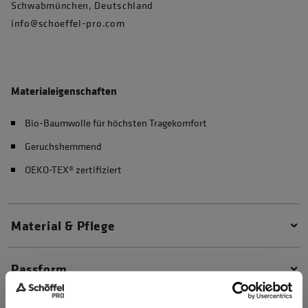
Schwabmünchen, Deutschland
info@schoeffel-pro.com
Materialeigenschaften
Bio-Baumwolle für höchsten Tragekomfort
Geruchshemmend
OEKO-TEX® zertifiziert
Material & Pflege
Passform