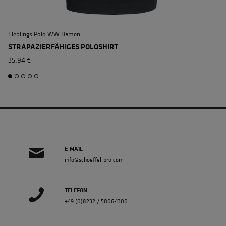
Lieblings Polo WW Damen
L
STRAPAZIERFÄHIGES POLOSHIRT
35,94 €
E-MAIL
info@schoeffel-pro.com
TELEFON
+49 (0)8232 / 5006-1300