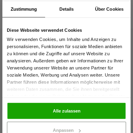
Zustimmung
Details
Über Cookies
Das passt dazu
Diese Webseite verwendet Cookies
Sind Sie
Gewerbetreibender?
Wir verwenden Cookies, um Inhalte und Anzeigen zu
personalisieren, Funktionen für soziale Medien anbieten
zu können und die Zugriffe auf unsere Website zu
Ich bestätige, dass ich Gewerbetreibender bin. Alle
analysieren. Außerdem geben wir Informationen zu Ihrer
Preise werden netto ausgewiesen.
Verwendung unserer Website an unsere Partner für
soziale Medien, Werbung und Analysen weiter. Unsere
Partner führen diese Informationen möglicherweise mit
GEWERBETREIBENDER
weiteren Daten zusammen, die Sie ihnen bereitgestellt
haben oder die sie im Rahmen Ihrer Nutzung der Dienste
gesammelt haben.
PRIVATPERSON
Alle zulassen
Anpassen