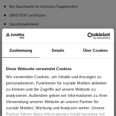
Bio-Baumwolle für höchsten Tragekomfort
OEKO-TEX® zertifiziert
Geruchshemmend
recycelter Polyester
Zustimmung
Details
Über Cookies
Material & Pflege
Diese Webseite verwendet Cookies
Passform
Sind Sie
Gewerbetreibender?
Wir verwenden Cookies, um Inhalte und Anzeigen zu
personalisieren, Funktionen für soziale Medien anbieten
zu können und die Zugriffe auf unsere Website zu
Das passt dazu
Ich bestätige, dass ich Gewerbetreibender bin. Alle
analysieren. Außerdem geben wir Informationen zu Ihrer
Preise werden netto ausgewiesen.
Verwendung unserer Website an unsere Partner für
soziale Medien, Werbung und Analysen weiter. Unsere
Partner führen diese Informationen möglicherweise mit