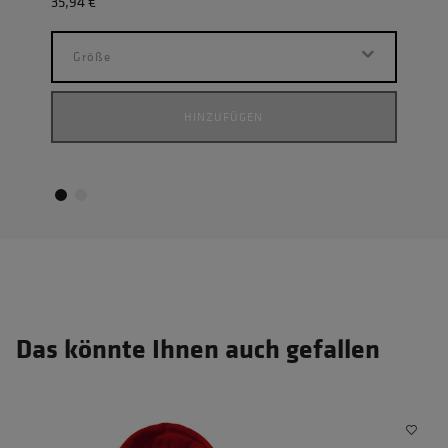
35,94 €
23,9
Größe
G
HINZUFÜGEN
Das könnte Ihnen auch gefallen