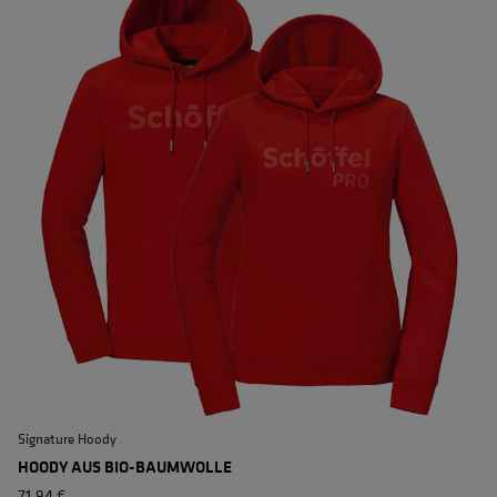
Signature Hoody
S
HOODY AUS BIO-BAUMWOLLE
71,94 €