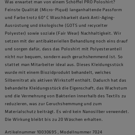
Was erwartet man von einem Schöffel PRO Poloshirt?
Feinste Qualität (Micro-Piqué) langanhaltende Passform
und Farbe trotz 60° C Waschbarkeit dank Anti-Aging-
Ausrüstung und ökologische (GOTS und recycelter
Polyester) sowie soziale (Fair Wear) Nachhaltigkeit. Wir
setzen mit der antibakteriellen Behandlung noch eins drauf
und sorgen dafür, dass das Poloshirt mit Polyesteranteil
nicht nur bequem, sondern auch geruchshemmend ist. So
stattet man Mitarbeiter ideal aus. Dieses Kleidungsstück
wurde mit einem Biozidprodukt behandelt, welches
Silbernitrat als aktiven Wirkstoff enthält. Dadurch hat das
behandelte Kleidungsstück die Eigenschaft, das Wachstum
und die Vermehrung von Bakterien innerhalb des Textils zu
reduzieren, was zur Geruchshemmung und zum
Materialschutz beiträgt. Es wird kein Nanosilber verwendet.
Die Wirkung bleibt bis zu 20 Wäschen erhalten.
Artikelnummer 10030695 , Modellnummer 7024