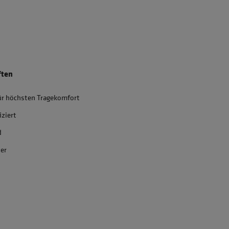
ften
ür höchsten Tragekomfort
iziert
d
ter