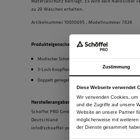
Materialschutz beiträgt. Es wird kein Nanosilber v
zu 20 Wäschen erhalten.
Artikelnummer 10030695 , Modellnummer 7024
Produkteigenschaften
Modischer Schnitt
Zustimmung
3-Loch Knopfleiste
Doppelt geriegelte Seitenschlitze
Diese Webseite verwendet 
Ich be
Wir verwenden Cookies, um I
Herstellerangaben
und die Zugriffe auf unsere 
Schöffel PRO GmbH, Albert-Einstein-Strasse 1, 
Website an unsere Partner fü
Deutschland
möglicherweise mit weiteren
GEW
info@schoeffel-pro.com
der Dienste gesammelt habe