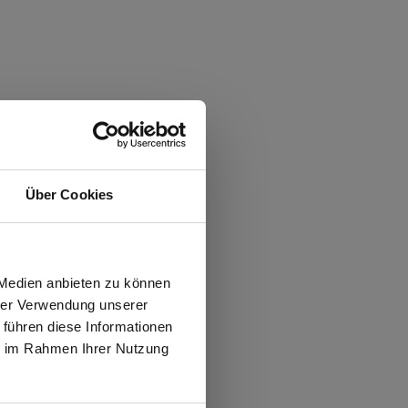
Über Cookies
wiesen.
 Medien anbieten zu können
hrer Verwendung unserer
 führen diese Informationen
ie im Rahmen Ihrer Nutzung
N