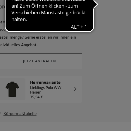
OFORT lieferbar, kostenlose Retoure
ie wollen Ihr Unternehmen ganzheitlich
usstatten und benötigen eine größere
estellmenge? Gerne erstellen wir Ihnen ein
ndividuelles Angebot.
JETZT ANFRAGEN
Herrenvariante
Lieblings Polo WW
Herren
35,94 €
Körpermaßtabelle