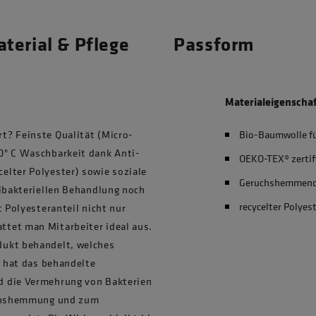
terial & Pflege
Passform
Materialeigenscha
t? Feinste Qualität (Micro-
Bio-Baumwolle f
0° C Waschbarkeit dank Anti-
OEKO-TEX® zertif
elter Polyester) sowie soziale
Geruchshemmen
tibakteriellen Behandlung noch
recycelter Polyes
t Polyesteranteil nicht nur
tet man Mitarbeiter ideal aus.
dukt behandelt, welches
h hat das behandelte
d die Vermehrung von Bakterien
ruchshemmung und zum