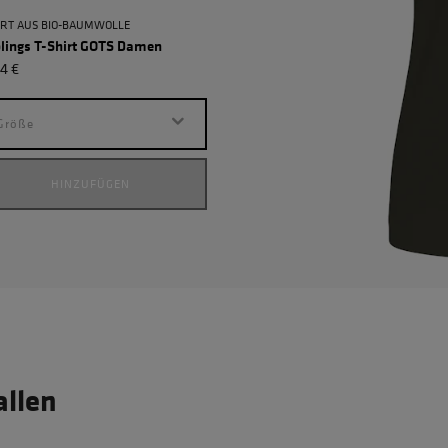
IRT AUS BIO-BAUMWOLLE
blings T-Shirt GOTS Damen
4 €
Größe
HINZUFÜGEN
allen