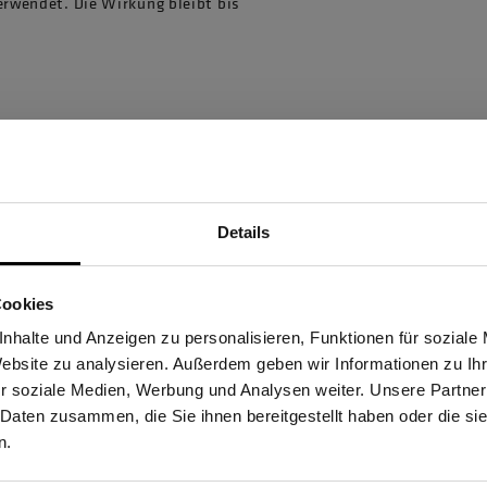
erwendet. Die Wirkung bleibt bis
Details
Sind Sie Gewerbetreibender?
Cookies
stätige, dass ich Gewerbetreibender bin. Alle Preise werden netto ausge
nhalte und Anzeigen zu personalisieren, Funktionen für soziale
Website zu analysieren. Außerdem geben wir Informationen zu I
86830 Schwabmünchen,
r soziale Medien, Werbung und Analysen weiter. Unsere Partner
 Daten zusammen, die Sie ihnen bereitgestellt haben oder die s
ERBETREIBENDER
PRIVATPERSO
n.