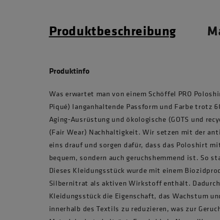
Produktbeschreibung
Ma
Produktinfo
Was erwartet man von einem Schöffel PRO Poloshir
Piqué) langanhaltende Passform und Farbe trotz 6
Aging-Ausrüstung und ökologische (GOTS und recyc
(Fair Wear) Nachhaltigkeit. Wir setzen mit der an
eins drauf und sorgen dafür, dass das Poloshirt mi
bequem, sondern auch geruchshemmend ist. So stat
Dieses Kleidungsstück wurde mit einem Biozidpro
Silbernitrat als aktiven Wirkstoff enthält. Dadurc
Kleidungsstück die Eigenschaft, das Wachstum un
innerhalb des Textils zu reduzieren, was zur Ge