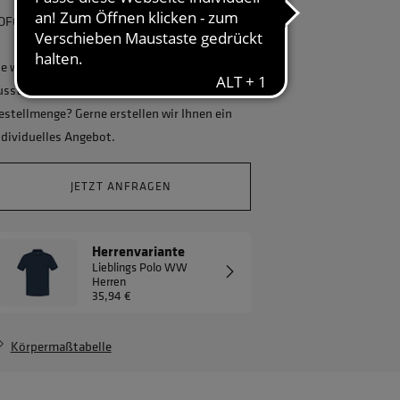
OFORT lieferbar, kostenlose Retoure
ie wollen Ihr Unternehmen ganzheitlich
usstatten und benötigen eine größere
estellmenge? Gerne erstellen wir Ihnen ein
ndividuelles Angebot.
JETZT ANFRAGEN
Herrenvariante
Lieblings Polo WW
Herren
35,94 €
Körpermaßtabelle