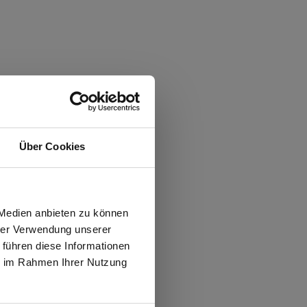
Über Cookies
wiesen.
 Medien anbieten zu können
hrer Verwendung unserer
 führen diese Informationen
ie im Rahmen Ihrer Nutzung
N