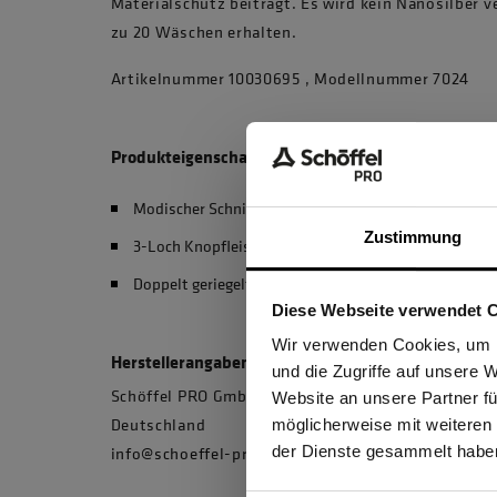
Materialschutz beiträgt. Es wird kein Nanosilber v
zu 20 Wäschen erhalten.
Artikelnummer 10030695 , Modellnummer 7024
Produkteigenschaften
Modischer Schnitt
Zustimmung
3-Loch Knopfleiste
Doppelt geriegelte Seitenschlitze
Diese Webseite verwendet 
Ich be
Wir verwenden Cookies, um I
Herstellerangaben
und die Zugriffe auf unsere 
Schöffel PRO GmbH, Albert-Einstein-Strasse 1, 
Website an unsere Partner fü
Deutschland
möglicherweise mit weiteren
GEW
info@schoeffel-pro.com
der Dienste gesammelt habe