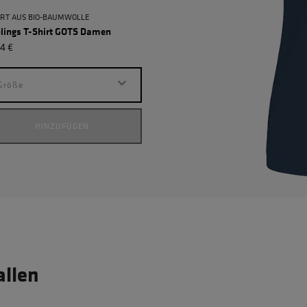
IRT AUS BIO-BAUMWOLLE
blings T-Shirt GOTS Damen
4 €
Größe
HINZUFÜGEN
allen