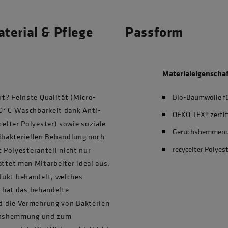
terial & Pflege
Passform
Materialeigenscha
t? Feinste Qualität (Micro-
Bio-Baumwolle f
0° C Waschbarkeit dank Anti-
OEKO-TEX® zertif
elter Polyester) sowie soziale
Geruchshemmen
tibakteriellen Behandlung noch
recycelter Polyes
t Polyesteranteil nicht nur
tet man Mitarbeiter ideal aus.
dukt behandelt, welches
h hat das behandelte
d die Vermehrung von Bakterien
ruchshemmung und zum