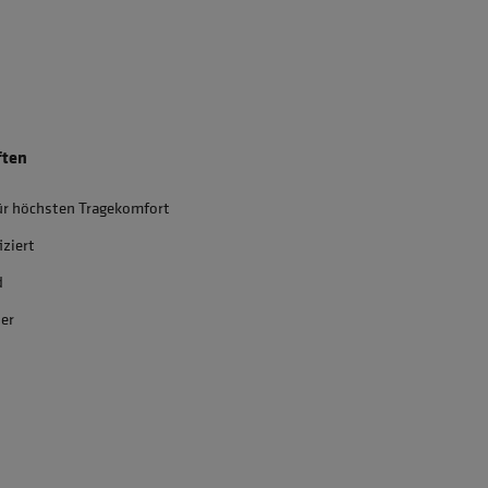
ften
ür höchsten Tragekomfort
iziert
d
ter