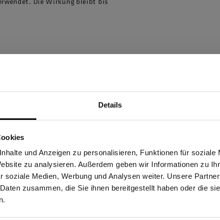
erwendet. Die Wirkung bleibt bis
Details
Sind Sie Gewerbetreibender?
Cookies
stätige, dass ich Gewerbetreibender bin. Alle Preise werden netto ausge
nhalte und Anzeigen zu personalisieren, Funktionen für soziale
Website zu analysieren. Außerdem geben wir Informationen zu I
86830 Schwabmünchen,
r soziale Medien, Werbung und Analysen weiter. Unsere Partner
 Daten zusammen, die Sie ihnen bereitgestellt haben oder die s
ERBETREIBENDER
PRIVATPERSO
n.