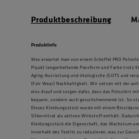
Produktbeschreibung
Ma
Produktinfo
Was erwartet man von einem Schöffel PRO Poloshir
Piqué) langanhaltende Passform und Farbe trotz 6
Aging-Ausrüstung und ökologische (GOTS und recyc
(Fair Wear) Nachhaltigkeit. Wir setzen mit der an
eins drauf und sorgen dafür, dass das Poloshirt mi
bequem, sondern auch geruchshemmend ist. So stat
Dieses Kleidungsstück wurde mit einem Biozidpro
Silbernitrat als aktiven Wirkstoff enthält. Dadurc
Kleidungsstück die Eigenschaft, das Wachstum un
innerhalb des Textils zu reduzieren, was zur Ge