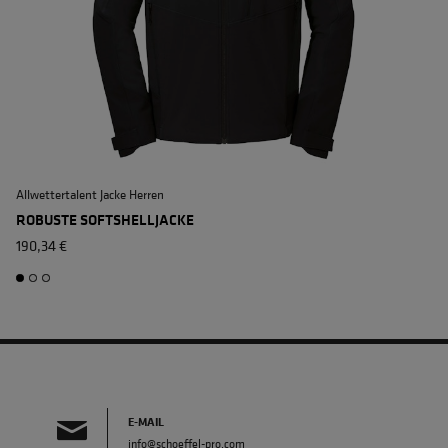
Allwettertalent Jacke Herren
A
ROBUSTE SOFTSHELLJACKE
190,34 €
E-MAIL
info@schoeffel-pro.com