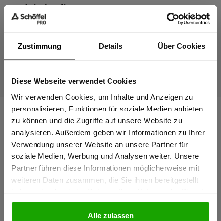
Produktdetails
Zustimmung
Details
Über Cookies
Diese Webseite verwendet Cookies
Sind Sie
Gewerbetreibender?
Wir verwenden Cookies, um Inhalte und Anzeigen zu
personalisieren, Funktionen für soziale Medien anbieten
zu können und die Zugriffe auf unsere Website zu
Ich bestätige, dass ich Gewerbetreibender bin. Alle
analysieren. Außerdem geben wir Informationen zu Ihrer
Preise werden netto ausgewiesen.
Verwendung unserer Website an unsere Partner für
soziale Medien, Werbung und Analysen weiter. Unsere
Partner führen diese Informationen möglicherweise mit
GEWERBETREIBENDER
weiteren Daten zusammen, die Sie ihnen bereitgestellt
haben oder die sie im Rahmen Ihrer Nutzung der Dienste
gesammelt haben.
PRIVATPERSON
Alle zulassen