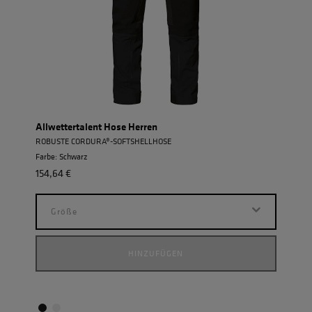
Allwettertalent Hose Herren
Einh
ROBUSTE CORDURA®-SOFTSHELLHOSE
POWE
Farbe: Schwarz
Farbe
154,64 €
154,
Größe
G
HINZUFÜGEN