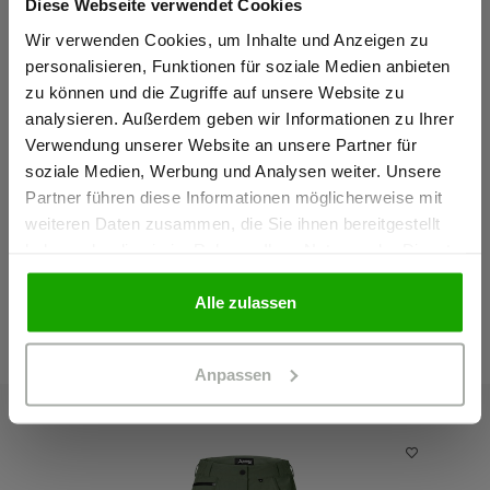
Diese Webseite verwendet Cookies
Sind Sie
Gewerbetreibender?
Wir verwenden Cookies, um Inhalte und Anzeigen zu
personalisieren, Funktionen für soziale Medien anbieten
zu können und die Zugriffe auf unsere Website zu
Ich bestätige, dass ich Gewerbetreibender bin. Alle
analysieren. Außerdem geben wir Informationen zu Ihrer
Preise werden netto ausgewiesen.
Verwendung unserer Website an unsere Partner für
soziale Medien, Werbung und Analysen weiter. Unsere
Partner führen diese Informationen möglicherweise mit
GEWERBETREIBENDER
weiteren Daten zusammen, die Sie ihnen bereitgestellt
haben oder die sie im Rahmen Ihrer Nutzung der Dienste
gesammelt haben.
PRIVATPERSON
Alle zulassen
Das passt dazu
Anpassen