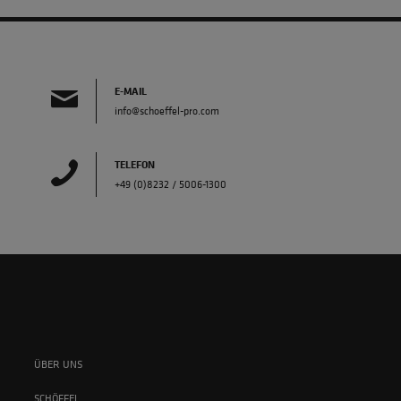
E-MAIL
info@schoeffel-pro.com
TELEFON
+49 (0)8232 / 5006-1300
ÜBER UNS
SCHÖFFEL