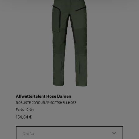
Allwettertalent Hose Damen
Einh
ROBUSTE CORDURA®-SOFTSHELLHOSE
POWE
Farbe: Grün
Farbe:
154,64 €
154,
Größe
G