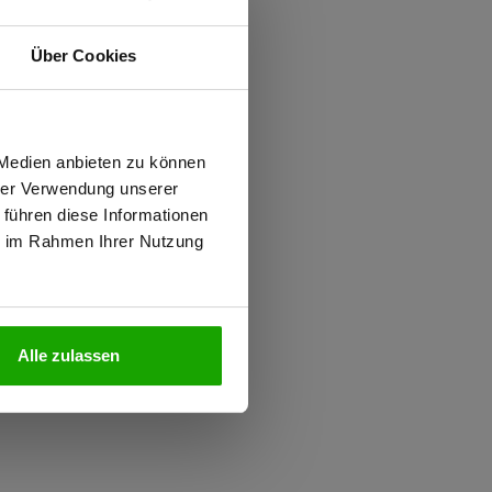
ften
Über Cookies
iziert
0.000 mm WS
wiesen.
0.000 g/m²/24h
 Medien anbieten zu können
hrer Verwendung unserer
 führen diese Informationen
 PFAS
ie im Rahmen Ihrer Nutzung
N
Alle zulassen