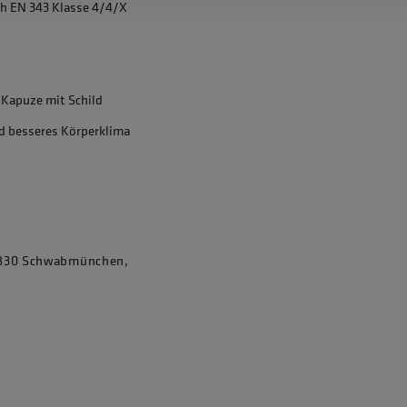
ch EN 343 Klasse 4/4/X
 Kapuze mit Schild
d besseres Körperklima
86830 Schwabmünchen,