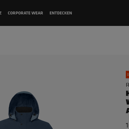
Z
CORPORATE WEAR
ENTDECKEN
D
R
1