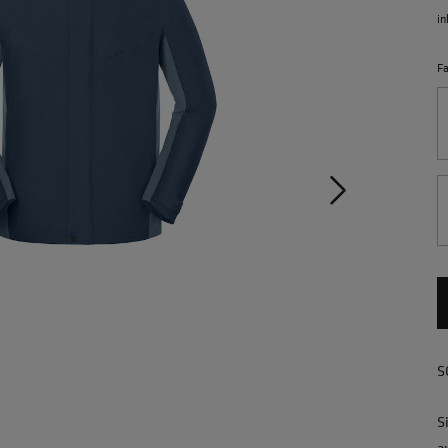
in
F
S
S
a