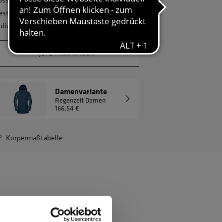
estellmenge? Gerne erstellen wir Ihnen ein
ndividuelles Angebot.
JETZT ANFRAGEN
Damenvariante
Regenzeit Damen
166,54 €
Körpermaßtabelle