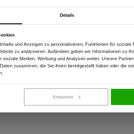
Materialeigenscha
Details
Sind Sie Gewerbetreibender?
 diese Jacke hält den
OEKO-TEX® zertif
ial sorgt für Abrieb- und
Wasserdicht: 2
Cookies
ke wurde speziell für den
stätige, dass ich Gewerbetreibender bin. Alle Preise werden netto ausge
Atmungsaktiv: 2
nhalte und Anzeigen zu personalisieren, Funktionen für soziale
uf der Baustelle entwickelt. Mit
Website zu analysieren. Außerdem geben wir Informationen zu I
Winddicht
ässigen Schutz selbst bei
r soziale Medien, Werbung und Analysen weiter. Unsere Partner
t von 20.000 g/m²/24h bleibt
Kein Einsatz von
 Daten zusammen, die Sie ihnen bereitgestellt haben oder die s
ERBETREIBENDER
PRIVATPERSO
enehm trocken, ohne ins
n.
male Logoplatzierung.
Anpassen