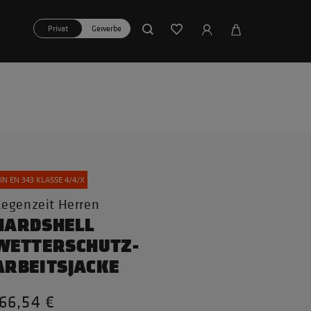
Privat
Gewerbe
IN EN 343 KLASSE 4/4/X
egenzeit Herren
HARDSHELL
WETTERSCHUTZ-
ARBEITSJACKE
66,54 €