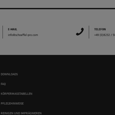
E-MAIL
TELEFON
info@schoeffel-pro.com
+49 (0)8232 / 
DOWNLOADS
FAQ
KÖRPERMASSTABELLEN
PFLEGEHINWEISE
REINIGEN UND IMPRÄGNIEREN