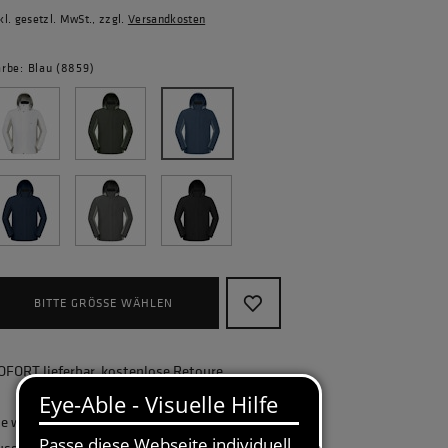
kl. gesetzl. MwSt., zzgl.
Versandkosten
arbe: Blau (8859)
BITTE GRÖSSE WÄHLEN
OFORT lieferbar, kostenlose Retoure
ie wollen Ihr Unternehmen ganzheitlich
usstatten und benötigen eine größere