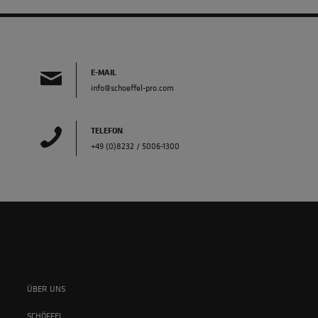
E-MAIL
info@schoeffel-pro.com
TELEFON
+49 (0)8232 / 5006-1300
ÜBER UNS
SCHÖFFEL