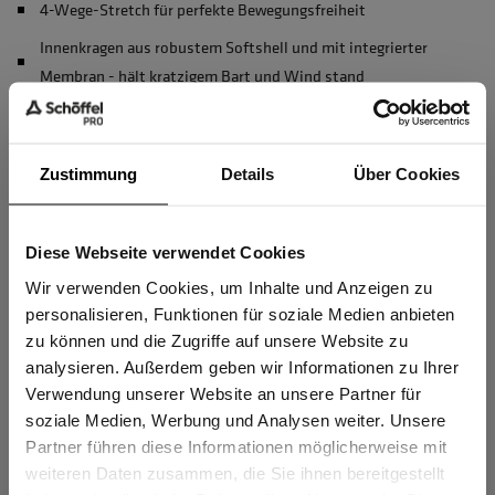
4-Wege-Stretch für perfekte Bewegungsfreiheit
Innenkragen aus robustem Softshell und mit integrierter
Membran - hält kratzigem Bart und Wind stand
Erhöhte Sichtbarkeit durch Reflex Tape
Reißverschlüsse mit Zipperpuller für einfaches Öffnen und
Zustimmung
Details
Über Cookies
Schließen
Innenliegende Windschutzleiste hinter Frontreißverschluss
Diese Webseite verwendet Cookies
Sind Sie
mehr anzeigen
Gewerbetreibender?
Wir verwenden Cookies, um Inhalte und Anzeigen zu
personalisieren, Funktionen für soziale Medien anbieten
Herstellerangaben
zu können und die Zugriffe auf unsere Website zu
Ich bestätige, dass ich Gewerbetreibender bin. Alle
analysieren. Außerdem geben wir Informationen zu Ihrer
Schöffel PRO GmbH, Albert-Einstein-Strasse 1, 86830
Preise werden netto ausgewiesen.
Verwendung unserer Website an unsere Partner für
Schwabmünchen, Deutschland
soziale Medien, Werbung und Analysen weiter. Unsere
info@schoeffel-pro.com
Partner führen diese Informationen möglicherweise mit
GEWERBETREIBENDER
weiteren Daten zusammen, die Sie ihnen bereitgestellt