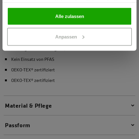
haben oder die sie im Rahmen Ihrer Nutzung der Dienste
gesammelt haben.
PRIVATPERSON
Materialeigenschaften
Alle zulassen
10.000 mm Wassersäule
Anpassen
Winddicht
Atmungsaktiv: 10.000 g/m²/24h
Kein Einsatz von PFAS
OEKO-TEX® zertifiziert
OEKO-TEX® zertifiziert
Material & Pflege
Passform