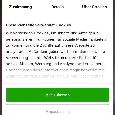
Zustimmung
Details
Über Cookies
Diese Webseite verwendet Cookies
Sind Sie
Gewerbetreibender?
Wir verwenden Cookies, um Inhalte und Anzeigen zu
personalisieren, Funktionen für soziale Medien anbieten
zu können und die Zugriffe auf unsere Website zu
Ich bestätige, dass ich Gewerbetreibender bin. Alle
analysieren. Außerdem geben wir Informationen zu Ihrer
Preise werden netto ausgewiesen.
Verwendung unserer Website an unsere Partner für
soziale Medien, Werbung und Analysen weiter. Unsere
Partner führen diese Informationen möglicherweise mit
GEWERBETREIBENDER
weiteren Daten zusammen, die Sie ihnen bereitgestellt
haben oder die sie im Rahmen Ihrer Nutzung der Dienste
gesammelt haben.
PRIVATPERSON
Alle zulassen
Anpassen