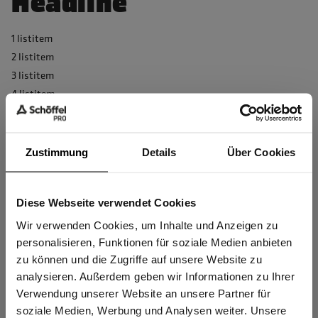
Headline
1 listitem
2 listitem
3 listitem
4 listitem
5 listitem
6 listitem
7 listitem
Zustimmung
Details
Über Cookies
8 listitem
9 listitem
Diese Webseite verwendet Cookies
10 listitem
Sind Sie
Gewerbetreibender?
Wir verwenden Cookies, um Inhalte und Anzeigen zu
personalisieren, Funktionen für soziale Medien anbieten
zu können und die Zugriffe auf unsere Website zu
Ich bestätige, dass ich Gewerbetreibender bin. Alle
analysieren. Außerdem geben wir Informationen zu Ihrer
Preise werden netto ausgewiesen.
Verwendung unserer Website an unsere Partner für
soziale Medien, Werbung und Analysen weiter. Unsere