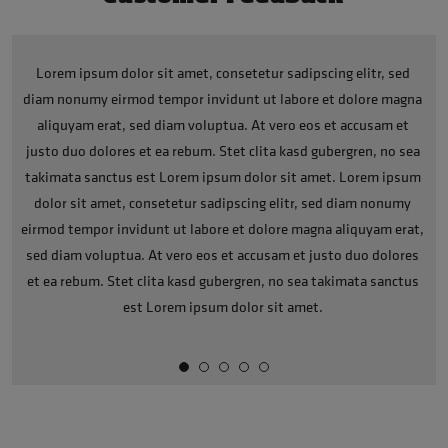
Lorem ipsum dolor sit amet, consetetur sadipscing elitr, sed
a
diam nonumy eirmod tempor invidunt ut labore et dolore magna
d
aliquyam erat, sed diam voluptua. At vero eos et accusam et
a
justo duo dolores et ea rebum. Stet clita kasd gubergren, no sea
j
m
takimata sanctus est Lorem ipsum dolor sit amet. Lorem ipsum
t
dolor sit amet, consetetur sadipscing elitr, sed diam nonumy
t,
eirmod tempor invidunt ut labore et dolore magna aliquyam erat,
e
s
sed diam voluptua. At vero eos et accusam et justo duo dolores
s
et ea rebum. Stet clita kasd gubergren, no sea takimata sanctus
est Lorem ipsum dolor sit amet.