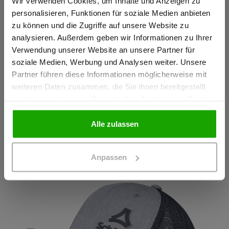
Material & Pflege
Gewerbetreibender?
Wir verwenden Cookies, um Inhalte und Anzeigen zu
personalisieren, Funktionen für soziale Medien anbieten
zu können und die Zugriffe auf unsere Website zu
Passform
Ich bestätige, dass ich Gewerbetreibender bin. Alle
analysieren. Außerdem geben wir Informationen zu Ihrer
Preise werden netto ausgewiesen.
Verwendung unserer Website an unsere Partner für
soziale Medien, Werbung und Analysen weiter. Unsere
Partner führen diese Informationen möglicherweise mit
GEWERBETREIBENDER
weiteren Daten zusammen, die Sie ihnen bereitgestellt
haben oder die sie im Rahmen Ihrer Nutzung der Dienste
Das könnte Ihnen auch gefallen
gesammelt haben.
PRIVATPERSON
Alle zulassen
Anpassen