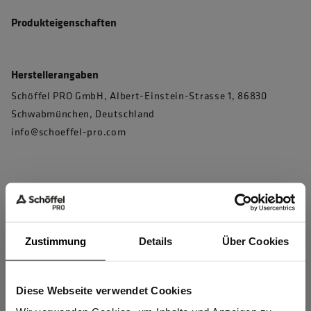
Produkteigenschaften
Herstellerangaben
Schöffel PRO GmbH, Albert-Einstein-Strasse 1, 86830
Schwabmünchen, Deutschland
info@schoeffel-pro.com
Materialeigenschaften
OEKO-TEX® zertifiziert
Zustimmung
Details
Über Cookies
OEKO-TEX® zertifiziert
Diese Webseite verwendet Cookies
Sind Sie