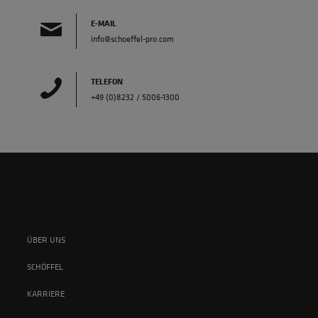
E-MAIL
info@schoeffel-pro.com
TELEFON
+49 (0)8232 / 5006-1300
ÜBER UNS
SCHÖFFEL
KARRIERE