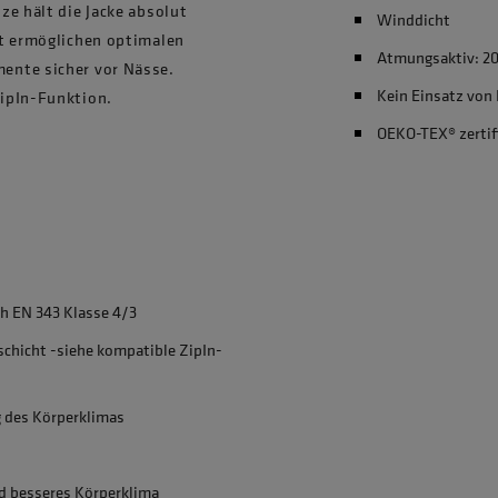
ze hält die Jacke absolut
Winddicht
ät ermöglichen optimalen
Atmungsaktiv: 2
ente sicher vor Nässe.
Kein Einsatz von
ipIn-Funktion.
OEKO-TEX® zertif
h EN 343 Klasse 4/3
chicht -siehe kompatible ZipIn-
g des Körperklimas
d besseres Körperklima