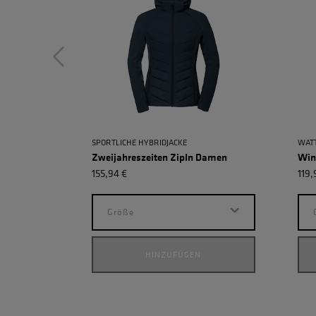
SPORTLICHE HYBRIDJACKE
WATT
Zweijahreszeiten ZipIn Damen
Win
155,94 €
119,
Größe
HINZUFÜGEN