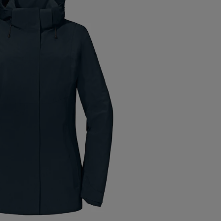
WATTIERTE WESTE
en
Winterspeck Weste ZipIn Damen
119,94 €
Größe
HINZUFÜGEN