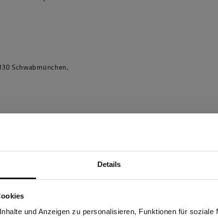
86830 Schwabmünchen,
Details
Sind Sie Gewerbetreibender?
Cookies
stätige, dass ich Gewerbetreibender bin. Alle Preise werden netto ausge
nhalte und Anzeigen zu personalisieren, Funktionen für soziale