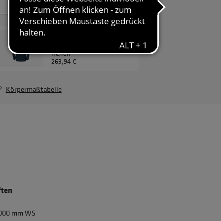
JETZT ANFRAGEN
Herrenvariante
Wetter-Fest ZipIn
Herren
263,94 €
Körpermaßtabelle
ften
0.000 mm WS