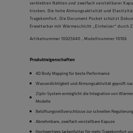
verklebten Nähten und zweifach verstellbarer Kapu
trocken. Die hohe Atmungsaktivität und Elastizit
Tragekomfort. Die Document Pocket schützt Dokum
Erweiterbar mit Wärmeschicht „Einheizer“ durch Z
Artikelnummer 10025640 , Modellnummer 10106
Produkteigenschaften
4D Body Mapping für beste Performance
Wasserdichtigkeit und Atmungsaktivität geprüft nac
ZipIn-System ermöglicht die Integration von Wärmes
Modelle
Belüftungsreißverschlüsse zur schnellen Regulierun
Abnehmbare, zweifach verstellbare Kapuze
Hochwertiges Jackenfutter für mehr Tragekomfort un