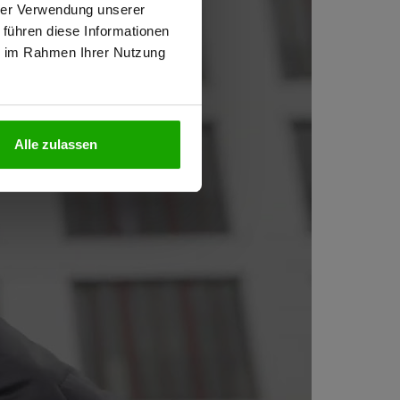
hrer Verwendung unserer
 führen diese Informationen
ie im Rahmen Ihrer Nutzung
N
Alle zulassen