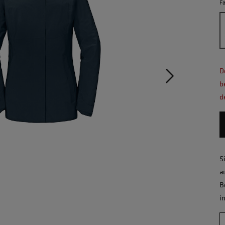
F
D
b
d
S
a
B
i