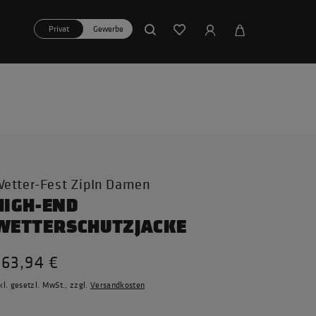
Privat
Gewerbe
etter-Fest ZipIn Damen
HIGH-END
WETTERSCHUTZJACKE
263,94 €
kl. gesetzl. MwSt., zzgl.
Versandkosten