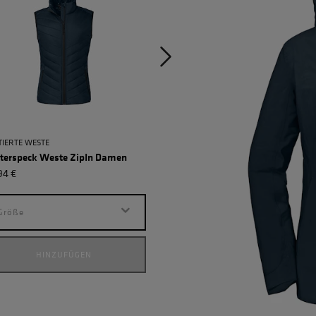
IERTE WESTE
SPORTLICHE HYBRIDJACKE
terspeck Weste ZipIn Damen
Zweijahreszeiten ZipIn Dam
94 €
155,94 €
Größe
Größe
HINZUFÜGEN
HINZUFÜGEN