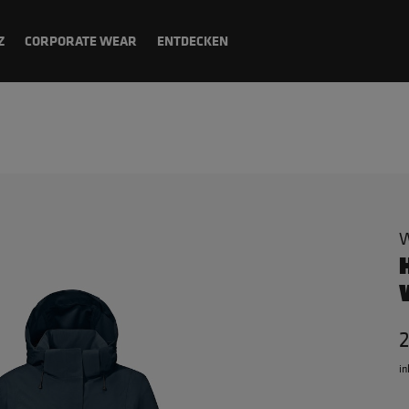
Z
CORPORATE WEAR
ENTDECKEN
W
in