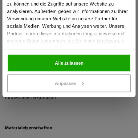
Arm- und Saumabschluss mit elastischem Einfassband für
zu können und die Zugriffe auf unsere Website zu
mehr Komfort
Ich bestätige, dass ich Gewerbetreibender bin. Alle
analysieren. Außerdem geben wir Informationen zu Ihrer
Preise werden netto ausgewiesen.
Reißverschlüsse mit Zipperpuller für einfaches Öffnen und
Verwendung unserer Website an unsere Partner für
soziale Medien, Werbung und Analysen weiter. Unsere
Schließen
Partner führen diese Informationen möglicherweise mit
2 Seitentaschen mit Reißverschluss
GEWERBETREIBENDER
weiteren Daten zusammen, die Sie ihnen bereitgestellt
haben oder die sie im Rahmen Ihrer Nutzung der Dienste
mehr anzeigen
gesammelt haben.
PRIVATPERSON
Alle zulassen
Herstellerangaben
Schöffel PRO GmbH, Albert-Einstein-Strasse 1, 86830
Anpassen
Schwabmünchen, Deutschland
info@schoeffel-pro.com
Materialeigenschaften