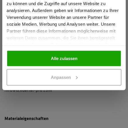
Arm- und Saumabschluss mit elastischem Einfassband für
zu können und die Zugriffe auf unsere Website zu
mehr Komfort
Ich bestätige, dass ich Gewerbetreibender bin. Alle
analysieren. Außerdem geben wir Informationen zu Ihrer
Preise werden netto ausgewiesen.
Reißverschlüsse mit Zipperpuller für einfaches Öffnen und
Verwendung unserer Website an unsere Partner für
soziale Medien, Werbung und Analysen weiter. Unsere
Schließen
Partner führen diese Informationen möglicherweise mit
2 Seitentaschen mit Reißverschluss
GEWERBETREIBENDER
weiteren Daten zusammen, die Sie ihnen bereitgestellt
haben oder die sie im Rahmen Ihrer Nutzung der Dienste
mehr anzeigen
gesammelt haben.
PRIVATPERSON
Alle zulassen
Herstellerangaben
Schöffel PRO GmbH, Albert-Einstein-Strasse 1, 86830
Anpassen
Schwabmünchen, Deutschland
info@schoeffel-pro.com
Materialeigenschaften