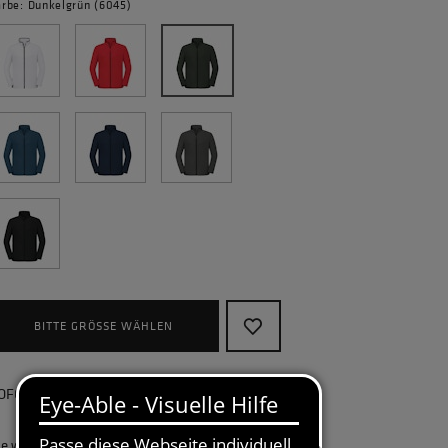
arbe: Dunkelgrün (6045)
BITTE GRÖSSE WÄHLEN
OFORT lieferbar, kostenlose Retoure
ie wollen Ihr Unternehmen ganzheitlich