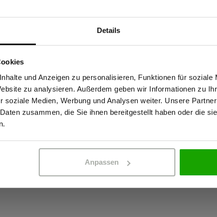
Materialeigenscha
Details
Sind Sie Gewerbetreibender?
em Material an Unterarm,
OEKO-TEX® zertif
reude an dieser stylischen
Cookies
4-Wege-Stretch
ideale Begleiter für jede
stätige, dass ich Gewerbetreibender bin. Alle Preise werden netto ausge
nhalte und Anzeigen zu personalisieren, Funktionen für soziale
Gekämmte Innen-
aweich und bietet einen hohen
Website zu analysieren. Außerdem geben wir Informationen zu I
Kein Einsatz von
ür optimales Körperklima und
r soziale Medien, Werbung und Analysen weiter. Unsere Partner
 Daten zusammen, die Sie ihnen bereitgestellt haben oder die s
ht unter der Wetterschutzjacke
ERBETREIBENDER
PRIVATPERSO
n.
Arbeitalltag immer die richtige
irmenlogo.
Anpassen