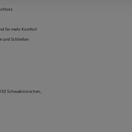
schluss
nd für mehr Komfort
en und Schließen
86830 Schwabmünchen,