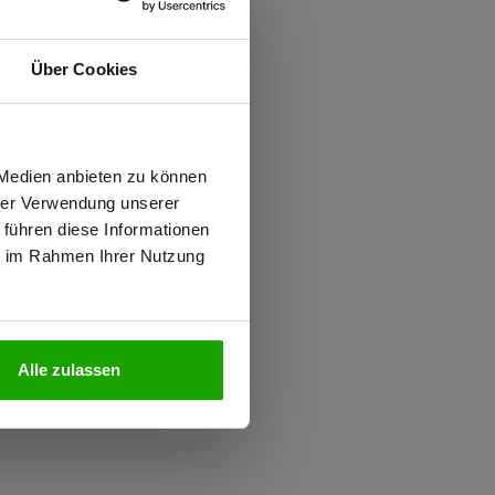
ften
Über Cookies
iziert
wiesen.
 Medien anbieten zu können
 und Außenseite
hrer Verwendung unserer
 PFAS
 führen diese Informationen
ie im Rahmen Ihrer Nutzung
N
Alle zulassen