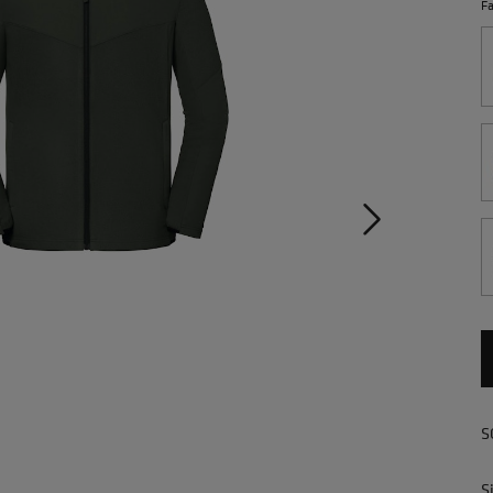
F
S
S