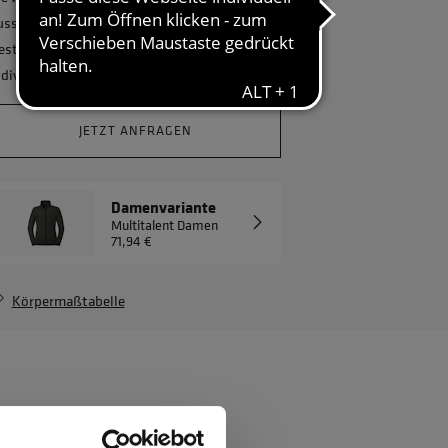
usstatten und benötigen eine größere
estellmenge? Gerne erstellen wir Ihnen ein
ndividuelles Angebot.
JETZT ANFRAGEN
Damenvariante
Multitalent Damen
71,94 €
Körpermaßtabelle