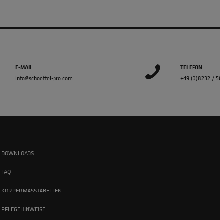
E-MAIL
TELEFON
info@schoeffel-pro.com
+49 (0)8232 / 
DOWNLOADS
FAQ
KÖRPERMASSTABELLEN
PFLEGEHINWEISE