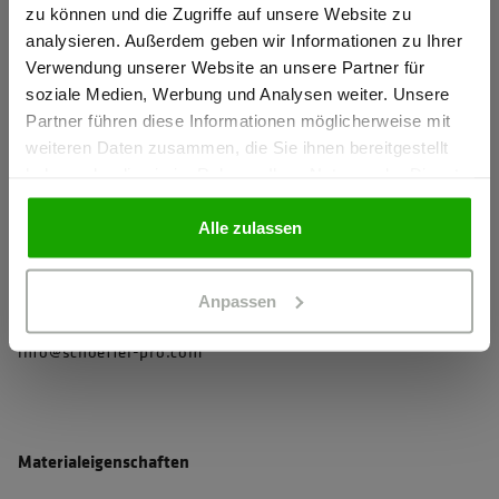
Arm- und Saumabschluss mit elastischem Einfassband für
zu können und die Zugriffe auf unsere Website zu
mehr Komfort
Ich bestätige, dass ich Gewerbetreibender bin. Alle
analysieren. Außerdem geben wir Informationen zu Ihrer
Preise werden netto ausgewiesen.
Reißverschlüsse mit Zipperpuller für einfaches Öffnen und
Verwendung unserer Website an unsere Partner für
soziale Medien, Werbung und Analysen weiter. Unsere
Schließen
Partner führen diese Informationen möglicherweise mit
2 Seitentaschen mit Reißverschluss
GEWERBETREIBENDER
weiteren Daten zusammen, die Sie ihnen bereitgestellt
haben oder die sie im Rahmen Ihrer Nutzung der Dienste
mehr anzeigen
gesammelt haben.
PRIVATPERSON
Alle zulassen
Herstellerangaben
Schöffel PRO GmbH, Albert-Einstein-Strasse 1, 86830
Anpassen
Schwabmünchen, Deutschland
info@schoeffel-pro.com
Materialeigenschaften