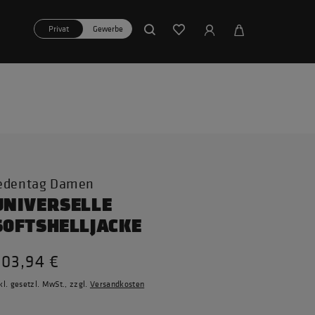
Privat
Gewerbe
edentag Damen
UNIVERSELLE
SOFTSHELLJACKE
203,94 €
kl. gesetzl. MwSt., zzgl.
Versandkosten