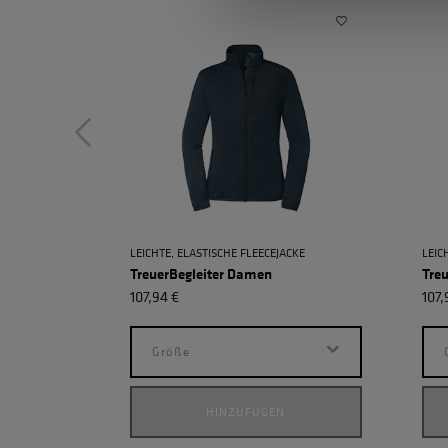
LEICHTE, ELASTISCHE FLEECEJACKE
LEIC
TreuerBegleiter Damen
Tre
107,94 €
107,
Größe
HINZUFÜGEN