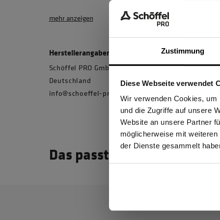
mehr anzeigen
Zustimmung
Herstellerangaben
Schöffel PRO GmbH, Albert-Einstein-Strasse 1, 
Deutschland
Diese Webseite verwendet 
info@schoeffel-pro.com
Ich be
Wir verwenden Cookies, um I
und die Zugriffe auf unsere 
Website an unsere Partner fü
möglicherweise mit weiteren
GEW
der Dienste gesammelt habe
Das passt dazu