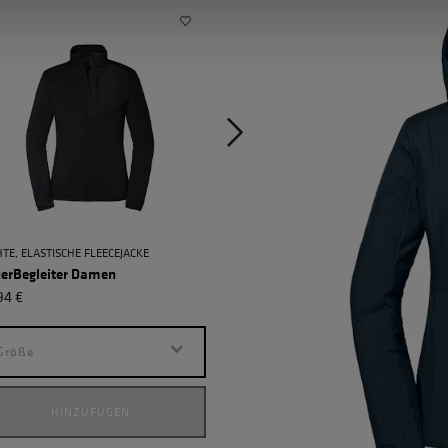
HTE, ELASTISCHE FLEECEJACKE
POWERSTRETCH-FLEECE
uerBegleiter Damen
Einheizer ZipIn Damen
94 €
155,94 €
Größe
Größe
HINZUFÜGEN
HINZUFÜGEN