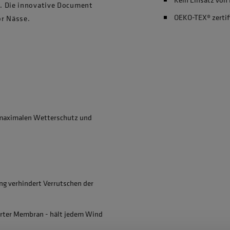
. Die innovative Document
OEKO-TEX® zertif
or Nässe.
 maximalen Wetterschutz und
g verhindert Verrutschen der
erter Membran - hält jedem Wind