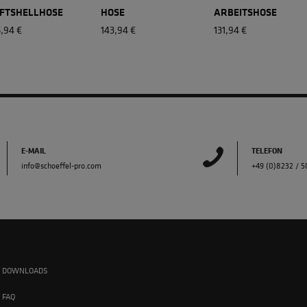
FTSHELLHOSE
HOSE
ARBEITSHOSE
5,94 €
143,94 €
131,94 €
E-MAIL
TELEFON
info@schoeffel-pro.com
+49 (0)8232 / 
DOWNLOADS
FAQ