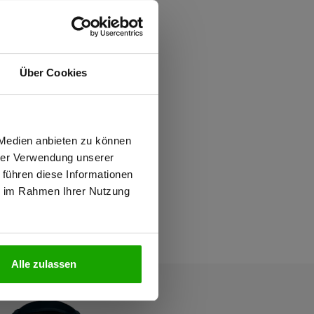
Über Cookies
wiesen.
 Medien anbieten zu können
hrer Verwendung unserer
 führen diese Informationen
ie im Rahmen Ihrer Nutzung
N
Alle zulassen