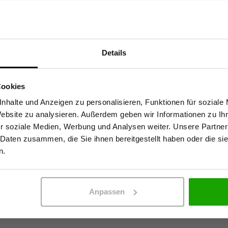
Details
Sind Sie Gewerbetreibender?
86830 Schwabmünchen,
Cookies
stätige, dass ich Gewerbetreibender bin. Alle Preise werden netto ausge
nhalte und Anzeigen zu personalisieren, Funktionen für soziale
Website zu analysieren. Außerdem geben wir Informationen zu I
r soziale Medien, Werbung und Analysen weiter. Unsere Partner
 Daten zusammen, die Sie ihnen bereitgestellt haben oder die s
ERBETREIBENDER
PRIVATPERSO
n.
Anpassen