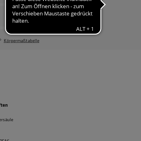
Herrenvariante
Jedentag Herren
203,94 €
Körpermaßtabelle
ften
rsäule
 PFAS