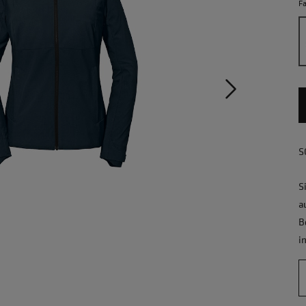
F
S
S
a
B
i