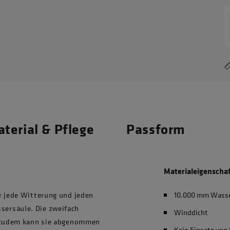
terial & Pflege
Passform
Materialeigenscha
r jede Witterung und jeden
10.000 mm Wasse
ersäule. Die zweifach
Winddicht
– zudem kann sie abgenommen
Kein Einsatz von