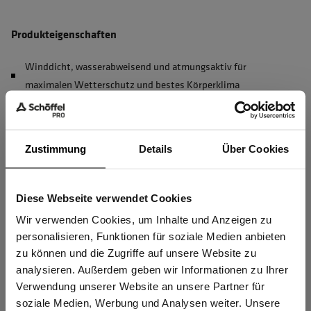
Produkteigenschaften
Winddicht, wasserabweisend und atmungsaktiv für
maximalen Wetterschutz und bestes Körperklima
4-Wege-Stretch für perfekte Bewegungsfreiheit
Innenkragen aus robustem Softshell und mit integrierter
Zustimmung
Membran - hält jedem Wind stand
Details
Über Cookies
Erhöhte Sichtbarkeit durch Reflex Tape
Reißverschlüsse mit Zipperpuller für einfaches Öffnen und
Diese Webseite verwendet Cookies
Sind Sie
Schließen
Gewerbetreibender?
Wir verwenden Cookies, um Inhalte und Anzeigen zu
personalisieren, Funktionen für soziale Medien anbieten
Innenliegende Windschutzleiste hinter Frontreißverschluss
zu können und die Zugriffe auf unsere Website zu
Ich bestätige, dass ich Gewerbetreibender bin. Alle
mehr anzeigen
analysieren. Außerdem geben wir Informationen zu Ihrer
Preise werden netto ausgewiesen.
Verwendung unserer Website an unsere Partner für
soziale Medien, Werbung und Analysen weiter. Unsere