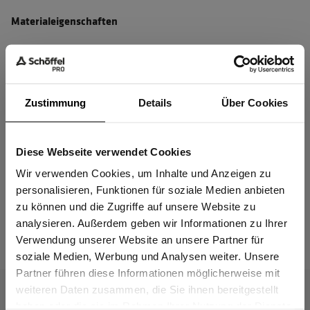
Materialeigenschaften
OEKO-TEX® zertifiziert
4-Wege-Stretch
Schnelltrocknend
Zustimmung
Details
Über Cookies
Wasserabweisend
Kein Einsatz von PFAS
Diese Webseite verwendet Cookies
Sind Sie
Gewerbetreibender?
Wir verwenden Cookies, um Inhalte und Anzeigen zu
personalisieren, Funktionen für soziale Medien anbieten
Material & Pflege
zu können und die Zugriffe auf unsere Website zu
Ich bestätige, dass ich Gewerbetreibender bin. Alle
analysieren. Außerdem geben wir Informationen zu Ihrer
Preise werden netto ausgewiesen.
Verwendung unserer Website an unsere Partner für
Passform
soziale Medien, Werbung und Analysen weiter. Unsere
Partner führen diese Informationen möglicherweise mit
GEWERBETREIBENDER
weiteren Daten zusammen, die Sie ihnen bereitgestellt
haben oder die sie im Rahmen Ihrer Nutzung der Dienste