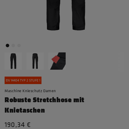
EN 14404 TYP 2 STUFE 1
Maschine Knieschutz Damen
Robuste Stretchhose mit
Knietaschen
190,34 €