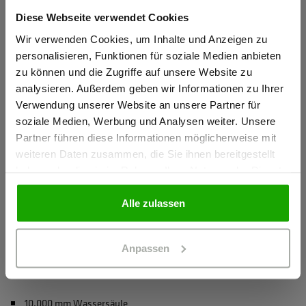
für erhöhte Sichtbarkeit
Diese Webseite verwendet Cookies
Sind Sie
Leichte und komfortable Wattierung
Gewerbetreibender?
Wir verwenden Cookies, um Inhalte und Anzeigen zu
Hochwertiges Westenfutter für mehr Tragekomfort und
personalisieren, Funktionen für soziale Medien anbieten
besseres Körperklima
zu können und die Zugriffe auf unsere Website zu
Ich bestätige, dass ich Gewerbetreibender bin. Alle
analysieren. Außerdem geben wir Informationen zu Ihrer
mehr anzeigen
Preise werden netto ausgewiesen.
Verwendung unserer Website an unsere Partner für
soziale Medien, Werbung und Analysen weiter. Unsere
Partner führen diese Informationen möglicherweise mit
Herstellerangaben
GEWERBETREIBENDER
weiteren Daten zusammen, die Sie ihnen bereitgestellt
Schöffel PRO GmbH, Albert-Einstein-Strasse 1, 86830
haben oder die sie im Rahmen Ihrer Nutzung der Dienste
Schwabmünchen, Deutschland
gesammelt haben.
PRIVATPERSON
info@schoeffel-pro.com
Alle zulassen
Anpassen
Materialeigenschaften
10.000 mm Wassersäule