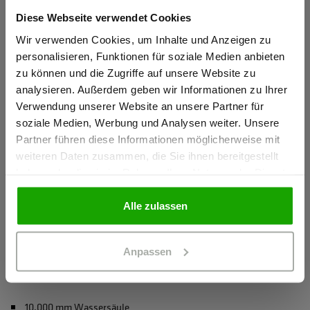
für erhöhte Sichtbarkeit
Diese Webseite verwendet Cookies
Sind Sie
Leichte und komfortable Wattierung
Gewerbetreibender?
Wir verwenden Cookies, um Inhalte und Anzeigen zu
Hochwertiges Westenfutter für mehr Tragekomfort und
personalisieren, Funktionen für soziale Medien anbieten
besseres Körperklima
zu können und die Zugriffe auf unsere Website zu
Ich bestätige, dass ich Gewerbetreibender bin. Alle
analysieren. Außerdem geben wir Informationen zu Ihrer
mehr anzeigen
Preise werden netto ausgewiesen.
Verwendung unserer Website an unsere Partner für
soziale Medien, Werbung und Analysen weiter. Unsere
Partner führen diese Informationen möglicherweise mit
Herstellerangaben
GEWERBETREIBENDER
weiteren Daten zusammen, die Sie ihnen bereitgestellt
Schöffel PRO GmbH, Albert-Einstein-Strasse 1, 86830
haben oder die sie im Rahmen Ihrer Nutzung der Dienste
Schwabmünchen, Deutschland
gesammelt haben.
PRIVATPERSON
info@schoeffel-pro.com
Alle zulassen
Anpassen
Materialeigenschaften
10.000 mm Wassersäule