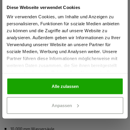
für erhöhte Sichtbarkeit
Diese Webseite verwendet Cookies
Sind Sie
Leichte und komfortable Wattierung
Gewerbetreibender?
Wir verwenden Cookies, um Inhalte und Anzeigen zu
Hochwertiges Westenfutter für mehr Tragekomfort und
personalisieren, Funktionen für soziale Medien anbieten
besseres Körperklima
zu können und die Zugriffe auf unsere Website zu
Ich bestätige, dass ich Gewerbetreibender bin. Alle
analysieren. Außerdem geben wir Informationen zu Ihrer
mehr anzeigen
Preise werden netto ausgewiesen.
Verwendung unserer Website an unsere Partner für
soziale Medien, Werbung und Analysen weiter. Unsere
Partner führen diese Informationen möglicherweise mit
Herstellerangaben
GEWERBETREIBENDER
weiteren Daten zusammen, die Sie ihnen bereitgestellt
Schöffel PRO GmbH, Albert-Einstein-Strasse 1, 86830
haben oder die sie im Rahmen Ihrer Nutzung der Dienste
Schwabmünchen, Deutschland
gesammelt haben.
PRIVATPERSON
info@schoeffel-pro.com
Alle zulassen
Anpassen
Materialeigenschaften
10.000 mm Wassersäule