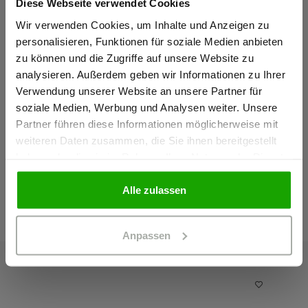
Diese Webseite verwendet Cookies
Sind Sie
Gewerbetreibender?
Wir verwenden Cookies, um Inhalte und Anzeigen zu
personalisieren, Funktionen für soziale Medien anbieten
zu können und die Zugriffe auf unsere Website zu
Ich bestätige, dass ich Gewerbetreibender bin. Alle
analysieren. Außerdem geben wir Informationen zu Ihrer
Preise werden netto ausgewiesen.
Verwendung unserer Website an unsere Partner für
soziale Medien, Werbung und Analysen weiter. Unsere
Partner führen diese Informationen möglicherweise mit
GEWERBETREIBENDER
weiteren Daten zusammen, die Sie ihnen bereitgestellt
haben oder die sie im Rahmen Ihrer Nutzung der Dienste
gesammelt haben.
PRIVATPERSON
Alle zulassen
Das passt dazu
Anpassen