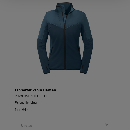
Einheizer ZipIn Damen
Allw
POWERSTRETCH-FLEECE
ROBU
Farbe: Hellblau
Farbe
155,94 €
155,9
Größe
G