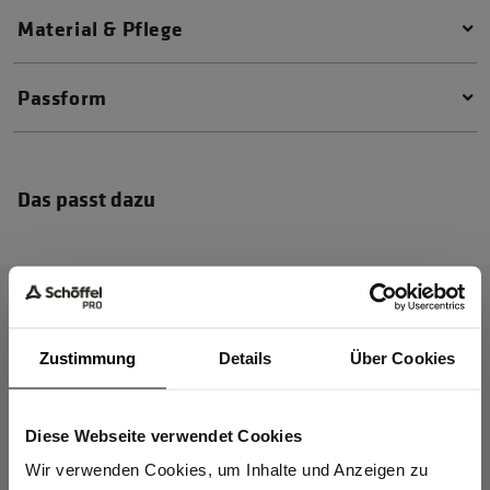
Material & Pflege
Passform
Das passt dazu
Zustimmung
Details
Über Cookies
Diese Webseite verwendet Cookies
Sind Sie
Gewerbetreibender?
Wir verwenden Cookies, um Inhalte und Anzeigen zu