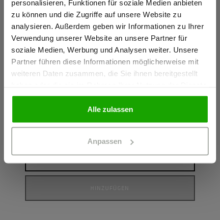
personalisieren, Funktionen für soziale Medien anbieten
zu können und die Zugriffe auf unsere Website zu
Ich bestätige, dass ich Gewerbetreibender bin. Alle
analysieren. Außerdem geben wir Informationen zu Ihrer
Preise werden netto ausgewiesen.
Verwendung unserer Website an unsere Partner für
soziale Medien, Werbung und Analysen weiter. Unsere
Partner führen diese Informationen möglicherweise mit
GEWERBETREIBENDER
weiteren Daten zusammen, die Sie ihnen bereitgestellt
haben oder die sie im Rahmen Ihrer Nutzung der Dienste
gesammelt haben.
Made for work Hoody Unisex
Made
PRIVATPERSON
Alle zulassen
HOODY AUS BIO-BAUMWOLLE
SWEA
Farbe: Rot
Farbe:
83,94 €
71,94
Anpassen
Größe
G
HINZUFÜGEN