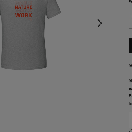
Fa
S
S
a
B
i