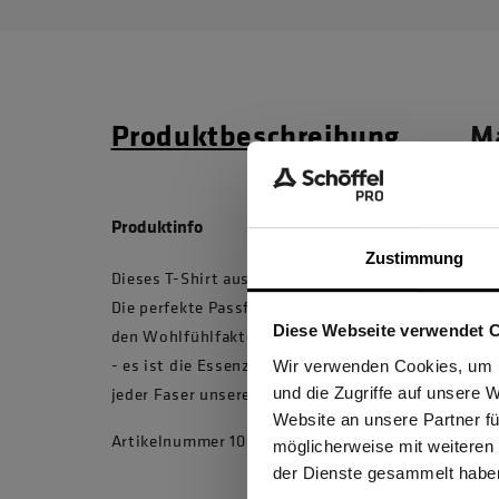
Produktbeschreibung
Ma
Produktinfo
Zustimmung
Dieses T-Shirt aus reiner Bio-Baumwolle ist in jede
Die perfekte Passform des T-Shirts und die sehr w
Diese Webseite verwendet 
den Wohlfühlfaktor Born in Nature. Made for Work.
Ich be
- es ist die Essenz von Schöffel PRO. Die Outdoor-
Wir verwenden Cookies, um I
jeder Faser unserer Workwear wieder.
und die Zugriffe auf unsere 
Website an unsere Partner fü
Artikelnummer 10031787 , Modellnummer 6229
möglicherweise mit weiteren
GEW
der Dienste gesammelt habe