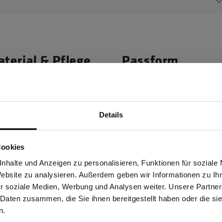
terial & Pflege
Passform
Materialeigenscha
Details
r Situation der ideale Begleiter.
Bio-Baumwolle f
Sind Sie Gewerbetreibender?
eiche Premiumqualität sorgen für
OEKO-TEX® zertif
Cookies
 Das ist mehr als nur ein Motto
stätige, dass ich Gewerbetreibender bin. Alle Preise werden netto ausge
DNA von Schöffel findet sich in
nhalte und Anzeigen zu personalisieren, Funktionen für soziale
Website zu analysieren. Außerdem geben wir Informationen zu I
r soziale Medien, Werbung und Analysen weiter. Unsere Partner
 Daten zusammen, die Sie ihnen bereitgestellt haben oder die s
ERBETREIBENDER
PRIVATPERSO
n.