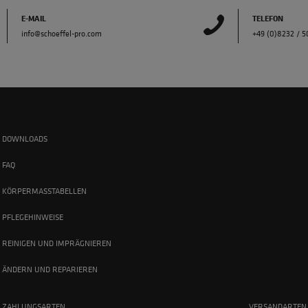
E-MAIL
TELEFON
info@schoeffel-pro.com
+49 (0)8232 / 
DOWNLOADS
FAQ
KÖRPERMASSTABELLEN
PFLEGEHINWEISE
REINIGEN UND IMPRÄGNIEREN
ÄNDERN UND REPARIEREN
ZAHLUNGSARTEN
VERSANDARTEN