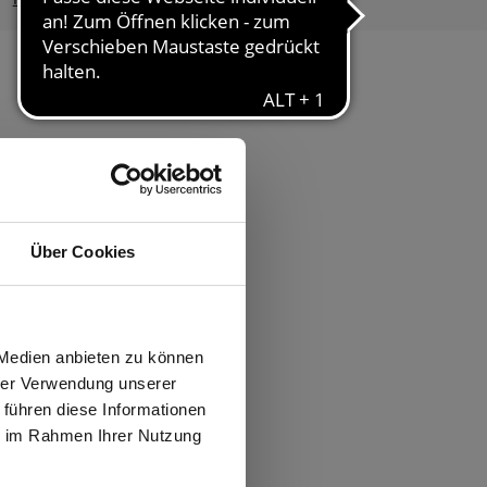
ften
Über Cookies
ür höchsten Tragekomfort
iziert
wiesen.
 Medien anbieten zu können
hrer Verwendung unserer
 führen diese Informationen
ie im Rahmen Ihrer Nutzung
N