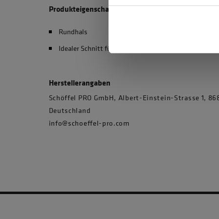
Produkteigenschaften
Rundhals
Idealer Schnitt für perfekte Passform
Herstellerangaben
Schöffel PRO GmbH, Albert-Einstein-Strasse 1, 
Deutschland
info@schoeffel-pro.com