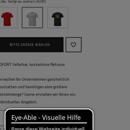
rbe: Hellgrau meliert (9297)
BITTE GRÖSSE WÄHLEN
OFORT lieferbar, kostenlose Retoure
ie wollen Ihr Unternehmen ganzheitlich
usstatten und benötigen eine größere
estellmenge? Gerne erstellen wir Ihnen ein
ndividuelles Angebot.
JETZT ANFRAGEN
Körpermaßtabelle