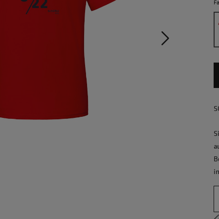
F
S
S
a
B
i