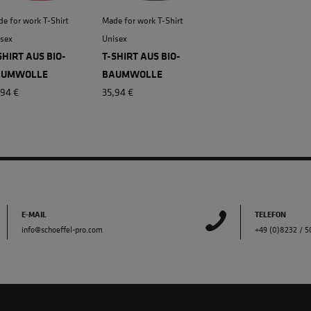
e for work T-Shirt
Made for work T-Shirt
sex
Unisex
SHIRT AUS BIO-
T-SHIRT AUS BIO-
AUMWOLLE
BAUMWOLLE
,94 €
35,94 €
E-MAIL
TELEFON
info@schoeffel-pro.com
+49 (0)8232 / 