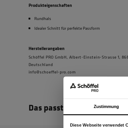
Produkteigenschaften
Rundhals
Idealer Schnitt für perfekte Passform
Herstellerangaben
Schöffel PRO GmbH, Albert-Einstein-Strasse 1, 
Deutschland
info@schoeffel-pro.com
Das passt dazu
Zustimmung
Diese Webseite verwendet 