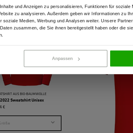
stätige, dass ich Gewerbetreibender bin. Alle Preise werden netto ausge
nhalte und Anzeigen zu personalisieren, Funktionen für soziale
Website zu analysieren. Außerdem geben wir Informationen zu I
r soziale Medien, Werbung und Analysen weiter. Unsere Partner
 Daten zusammen, die Sie ihnen bereitgestellt haben oder die s
ERBETREIBENDER
PRIVATPERSO
n.
Anpassen
TSHIRT AUS BIO-BAUMWOLLE
 2022 Sweatshirt Unisex
4 €
Größe