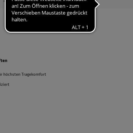
ften
ür höchsten Tragekomfort
iziert