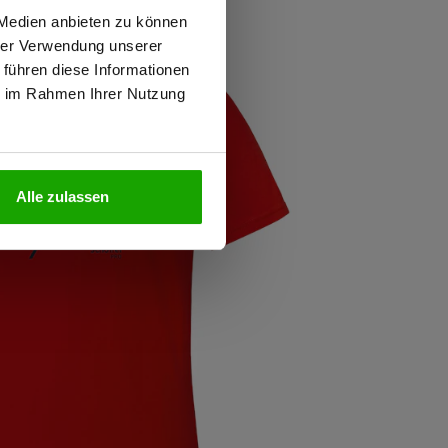
wiesen.
 Medien anbieten zu können
hrer Verwendung unserer
 führen diese Informationen
ie im Rahmen Ihrer Nutzung
N
Alle zulassen