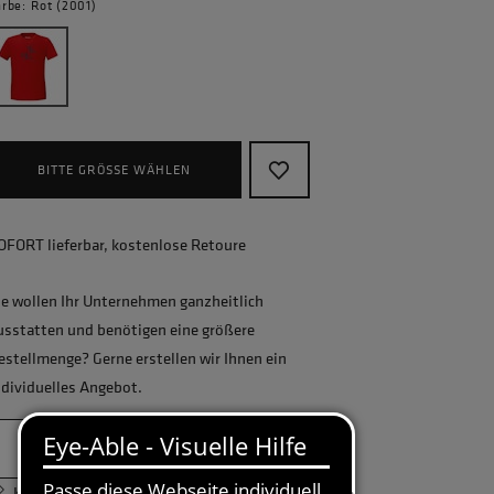
arbe: Rot (2001)
BITTE GRÖSSE WÄHLEN
OFORT lieferbar, kostenlose Retoure
ie wollen Ihr Unternehmen ganzheitlich
usstatten und benötigen eine größere
estellmenge? Gerne erstellen wir Ihnen ein
ndividuelles Angebot.
JETZT ANFRAGEN
Körpermaßtabelle