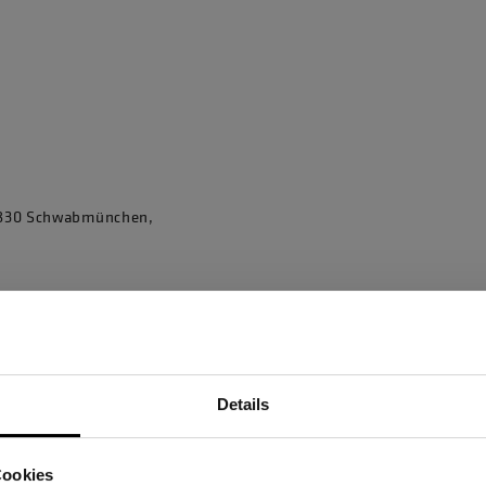
86830 Schwabmünchen,
Details
Sind Sie Gewerbetreibender?
Cookies