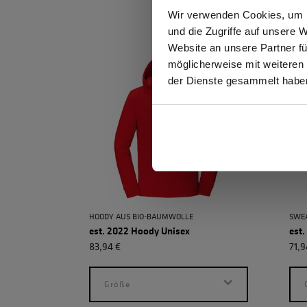
Ich be
Wir verwenden Cookies, um I
und die Zugriffe auf unsere 
Website an unsere Partner fü
möglicherweise mit weiteren
GEW
der Dienste gesammelt habe
HOODY AUS BIO-BAUMWOLLE
SWEA
est. 2022 Hoody Unisex
est.
83,94 €
71,9
Größe