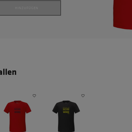
HINZUFÜGEN
allen