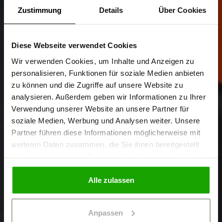
Zustimmung
Details
Über Cookies
Diese Webseite verwendet Cookies
Sind Sie
Gewerbetreibender?
Wir verwenden Cookies, um Inhalte und Anzeigen zu
personalisieren, Funktionen für soziale Medien anbieten
zu können und die Zugriffe auf unsere Website zu
Ich bestätige, dass ich Gewerbetreibender bin. Alle
analysieren. Außerdem geben wir Informationen zu Ihrer
Preise werden netto ausgewiesen.
Verwendung unserer Website an unsere Partner für
soziale Medien, Werbung und Analysen weiter. Unsere
Partner führen diese Informationen möglicherweise mit
GEWERBETREIBENDER
weiteren Daten zusammen, die Sie ihnen bereitgestellt
haben oder die sie im Rahmen Ihrer Nutzung der Dienste
gesammelt haben.
PRIVATPERSON
Alle zulassen
Anpassen