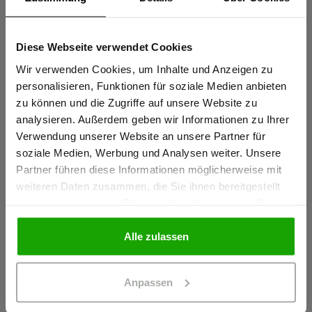
Sportlicher Schnitt für perfekte Passform
Elastische thermofixierte Reflexstreifen PRO ReFlex
Diese Webseite verwendet Cookies
Sind Sie
Schulterreflexstreifen für erhöhte Sichtbarkeit
Gewerbetreibender?
Wir verwenden Cookies, um Inhalte und Anzeigen zu
mehr anzeigen
personalisieren, Funktionen für soziale Medien anbieten
zu können und die Zugriffe auf unsere Website zu
Ich bestätige, dass ich Gewerbetreibender bin. Alle
analysieren. Außerdem geben wir Informationen zu Ihrer
Herstellerangaben
Preise werden netto ausgewiesen.
Verwendung unserer Website an unsere Partner für
Schöffel PRO GmbH, Albert-Einstein-Strasse 1, 86830
soziale Medien, Werbung und Analysen weiter. Unsere
Partner führen diese Informationen möglicherweise mit
Schwabmünchen, Deutschland
GEWERBETREIBENDER
weiteren Daten zusammen, die Sie ihnen bereitgestellt
info@schoeffel-pro.com
haben oder die sie im Rahmen Ihrer Nutzung der Dienste
gesammelt haben.
PRIVATPERSON
Alle zulassen
Materialeigenschaften
Anpassen
Geruchshemmend