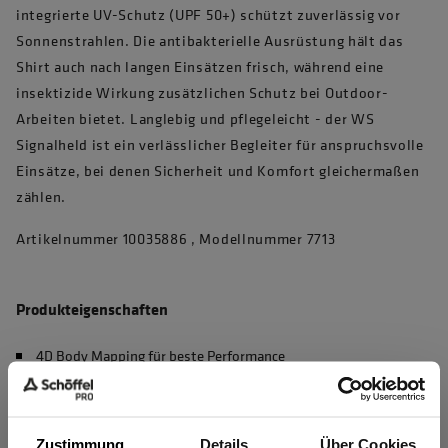
integrierte UV-Schutz (UPF 50+) schützt zuverlässig vor
Sonnenstrahlen. Die antibakterielle Ausrüstung hält das
Shirt auch nach langen Einsätzen frisch, während eine
insektizide Wirkung zusätzlichen Schutz bei Outdoor-
Arbeiten bietet. Langlebig und pflegeleicht - der WS
Signalheld ist ein verlässlicher Begleiter für anspruchsvolle
Einsätze, bei denen Sicherheit und Komfort gleichermaßen
zählen.
Artikelnummer 10035886 , Modellnummer 7713
Produkteigenschaften
4D Body Mapping für beste Performance
Waschbar bei 60°C, max. 50 Haushaltswäschen (EN 20471)
UV Schutz nach EN 13758-2, UPF 50+
Zustimmung
Details
Über Cookies