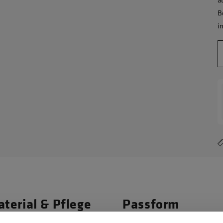
B
i
terial & Pflege
Passform