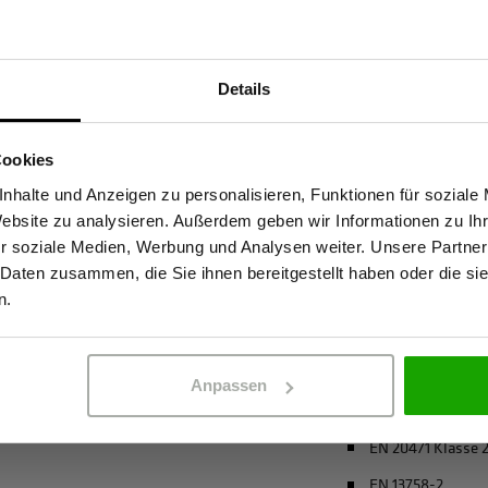
Materialeigenscha
Details
t hohe Sichtbarkeit mit
Geruchshemmen
Sind Sie Gewerbetreibender?
unktionsmaterial leitet
Insektizide Wirk
tze konzentriert bleibt. Der
Cookies
Atmungsaktiv
ig vor Sonnenstrahlen. Die
stätige, dass ich Gewerbetreibender bin. Alle Preise werden netto ausge
nhalte und Anzeigen zu personalisieren, Funktionen für soziale
Bio-Baumwolle
h langen Einsätzen frisch,
Website zu analysieren. Außerdem geben wir Informationen zu I
hutz bei Outdoor-Arbeiten
4-Wege-Stretch
r soziale Medien, Werbung und Analysen weiter. Unsere Partner
ld ist ein verlässlicher
 Daten zusammen, die Sie ihnen bereitgestellt haben oder die s
ERBETREIBENDER
PRIVATPERSO
recycelter Polyes
Sicherheit und Komfort
n.
mehr anzeigen
Anpassen
Zertifizierungen
EN 20471 Klasse 
EN 13758-2