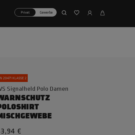
Privat
Gewerbe
N 20471 KLASSE 2
S Signalheld Polo Damen
WARNSCHUTZ
POLOSHIRT
MISCHGEWEBE
83,94 €