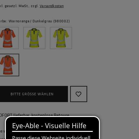
kl. gesetzl. MwSt., zzgl.
Versandkosten
arbe: Warnorange/ Dunkelgrau (980002)
BITTE GRÖSSE WÄHLEN
OFORT lieferbar, kostenlose Retoure
ie wollen Ihr Unternehmen ganzheitlich
usstatten und benötigen eine größere