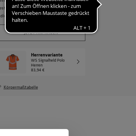
estellmenge? Gerne erstellen wir Ihnen ein
ndividuelles Angebot.
JETZT ANFRAGEN
Herrenvariante
WS Signalheld Polo
Herren
83,94 €
Körpermaßtabelle