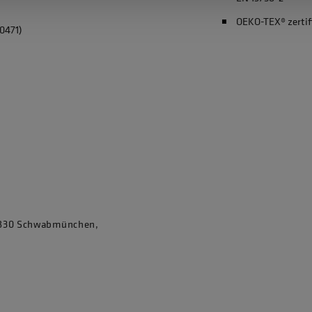
OEKO-TEX® zertif
0471)
86830 Schwabmünchen,