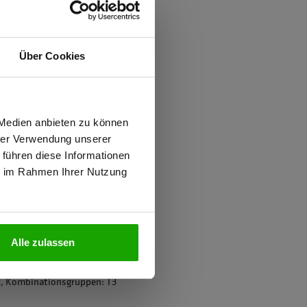
ften
Über Cookies
d
ung gegen Mücken
wiesen.
 Medien anbieten zu können
hrer Verwendung unserer
 führen diese Informationen
ie im Rahmen Ihrer Nutzung
N
ter
Alle zulassen
2, Kombinationsgruppen: T3