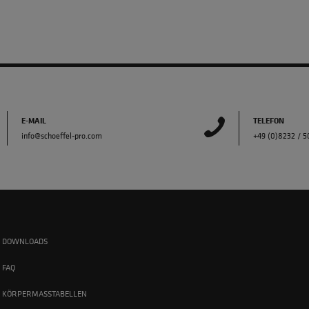
E-MAIL
TELEFON
info@schoeffel-pro.com
+49 (0)8232 / 
DOWNLOADS
FAQ
KÖRPERMASSTABELLEN