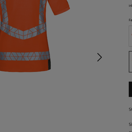
in
F
S
S
a