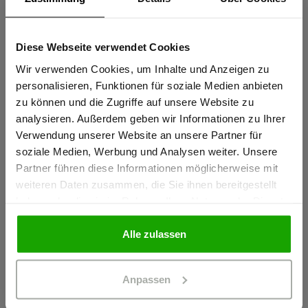
Waschbar bei 60°C, max. 50 Haushaltswäschen (EN 20471)
Knietaschen zertifiziert nach EN 14404-3:2024
Diese Webseite verwendet Cookies
Sind Sie
Extrem robustes PRO AR40 Knieschutz-Gewebe für
Gewerbetreibender?
Wir verwenden Cookies, um Inhalte und Anzeigen zu
maximale Abriebfestigkeit
personalisieren, Funktionen für soziale Medien anbieten
zu können und die Zugriffe auf unsere Website zu
Thermofixierte und formstabile Reflexstreifen PRO ReFlex
Ich bestätige, dass ich Gewerbetreibender bin. Alle
analysieren. Außerdem geben wir Informationen zu Ihrer
Preise werden netto ausgewiesen.
mehr anzeigen
Verwendung unserer Website an unsere Partner für
soziale Medien, Werbung und Analysen weiter. Unsere
Partner führen diese Informationen möglicherweise mit
GEWERBETREIBENDER
Herstellerangaben
weiteren Daten zusammen, die Sie ihnen bereitgestellt
haben oder die sie im Rahmen Ihrer Nutzung der Dienste
Schöffel PRO GmbH, Albert-Einstein-Strasse 1, 86830
gesammelt haben.
Schwabmünchen, Deutschland
PRIVATPERSON
Alle zulassen
info@schoeffel-pro.com
Anpassen