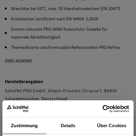
Waschbar bei 60°C, max. 50 Haushaltswäschen (EN 20471)
Knietaschen zertifiziert nach EN 14404-3:2024
Extrem robustes PRO AR40 Knieschutz-Gewebe für
maximale Abriebfestigkeit
Thermofixierte und formstabile Reflexstreifen PRO ReFlex
mehr anzeigen
Herstellerangaben
Schöffel PRO GmbH, Albert-Einstein-Strasse 1, 86830
Schwabmünchen, Deutschland
info@schoeffel-pro.com
Zustimmung
Details
Über Cookies