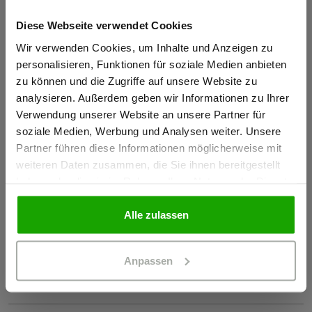
Materialeigenschaften
Diese Webseite verwendet Cookies
Sind Sie
Atmungsaktiv
Gewerbetreibender?
Wir verwenden Cookies, um Inhalte und Anzeigen zu
Windabweisend
personalisieren, Funktionen für soziale Medien anbieten
Schnelltrocknend
zu können und die Zugriffe auf unsere Website zu
Ich bestätige, dass ich Gewerbetreibender bin. Alle
analysieren. Außerdem geben wir Informationen zu Ihrer
4-Wege-Stretch
Preise werden netto ausgewiesen.
Verwendung unserer Website an unsere Partner für
Kein Einsatz von PFAS
soziale Medien, Werbung und Analysen weiter. Unsere
Partner führen diese Informationen möglicherweise mit
GEWERBETREIBENDER
weiteren Daten zusammen, die Sie ihnen bereitgestellt
Zertifizierungen
haben oder die sie im Rahmen Ihrer Nutzung der Dienste
gesammelt haben.
EN 20471 Klasse 2, Kombinationsgruppen: V
PRIVATPERSON
Alle zulassen
EN 14404-3:2024
OEKO-TEX® zertifiziert
Anpassen
Zur Konformitätserklärung und den Herstellerinfos