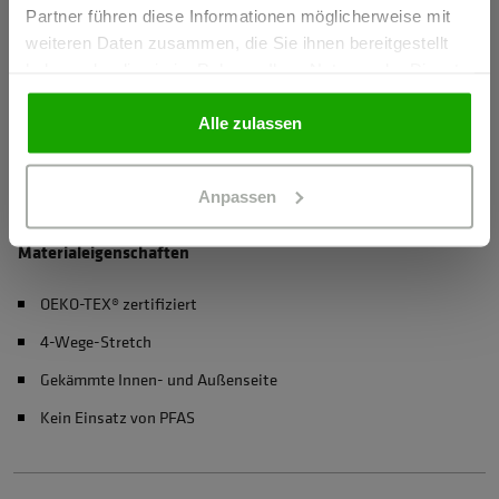
Partner führen diese Informationen möglicherweise mit
GEWERBETREIBENDER
weiteren Daten zusammen, die Sie ihnen bereitgestellt
Herstellerangaben
haben oder die sie im Rahmen Ihrer Nutzung der Dienste
Schöffel PRO GmbH, Albert-Einstein-Strasse 1, 86830
gesammelt haben.
PRIVATPERSON
Schwabmünchen, Deutschland
Alle zulassen
info@schoeffel-pro.com
Anpassen
Materialeigenschaften
OEKO-TEX® zertifiziert
4-Wege-Stretch
Gekämmte Innen- und Außenseite
Kein Einsatz von PFAS