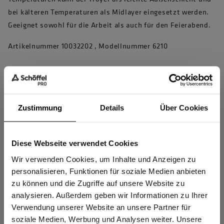
bei kälteren Temperaturen als Midlayer eingesetzt werden.
Geeignet sowohl für die Arbeit als auch für den Feierabend.
Artikelnummer 10032202 , Modellnummer 6210
Produkteigenschaften
1/4 Reißverschluss mit Untertrittleiste
Zustimmung
Details
Über Cookies
Doppelter Stehkragen mit Kinnschutz
Hochwertige perforierte und dehnbare Ventilationseinsätze
Diese Webseite verwendet Cookies
Sind Sie
unter den Armen, die den Wärmeaustausch beschleunigen
Gewerbetreibender?
Wir verwenden Cookies, um Inhalte und Anzeigen zu
Elastische, enganliegende Ärmelabschlüsse, die vor Staub
personalisieren, Funktionen für soziale Medien anbieten
schützen und auch mit Jacken mit dicken Ärmel-Abschlüssen
zu können und die Zugriffe auf unsere Website zu
Ich bestätige, dass ich Gewerbetreibender bin. Alle
bequem zu tragen sind
analysieren. Außerdem geben wir Informationen zu Ihrer
Preise werden netto ausgewiesen.
Verwendung unserer Website an unsere Partner für
Wärmend, atmungsaktiv
soziale Medien, Werbung und Analysen weiter. Unsere