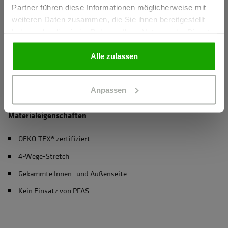
Partner führen diese Informationen möglicherweise mit
GEWERBETREIBENDER
weiteren Daten zusammen, die Sie ihnen bereitgestellt
Herstellerangaben
haben oder die sie im Rahmen Ihrer Nutzung der Dienste
Schöffel PRO GmbH, Albert-Einstein-Strasse 1, 86830
gesammelt haben.
PRIVATPERSON
Schwabmünchen, Deutschland
Alle zulassen
info@schoeffel-pro.com
Anpassen
Materialeigenschaften
OEKO-TEX® zertifiziert
4-Wege-Stretch
Gekämmte Innen- und Außenseite
Kein Einsatz von PFAS