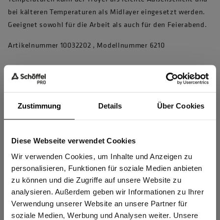
bei kälteren Temperaturen als Midlayer eingesetzt werden.
Geeignet sowohl für die Arbeit als auch für den Feierabend.
Artikelnummer 10032202 , Modellnummer 6210
Produkteigenschaften
1/4 Reißverschluss mit Untertrittleiste
Zustimmung
Details
Über Cookies
Doppelter Stehkragen mit Kinnschutz
Hochwertige perforierte und dehnbare Ventilationseinsätze
Diese Webseite verwendet Cookies
Sind Sie
unter den Armen, die den Wärmeaustausch beschleunigen
Gewerbetreibender?
Wir verwenden Cookies, um Inhalte und Anzeigen zu
Elastische, enganliegende Ärmelabschlüsse, die vor Staub
personalisieren, Funktionen für soziale Medien anbieten
schützen und auch mit Jacken mit dicken Ärmel-Abschlüssen
zu können und die Zugriffe auf unsere Website zu
Ich bestätige, dass ich Gewerbetreibender bin. Alle
bequem zu tragen sind
analysieren. Außerdem geben wir Informationen zu Ihrer
Preise werden netto ausgewiesen.
Verwendung unserer Website an unsere Partner für
Wärmend, atmungsaktiv
soziale Medien, Werbung und Analysen weiter. Unsere