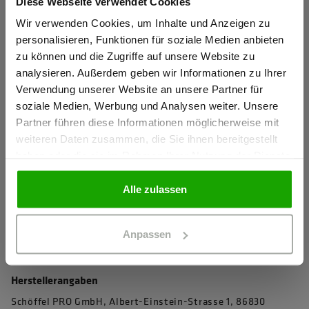
Diese Webseite verwendet Cookies
Sind Sie
Gewerbetreibender?
Wir verwenden Cookies, um Inhalte und Anzeigen zu
4D Body Mapping für beste Performance
personalisieren, Funktionen für soziale Medien anbieten
Knietaschen zertifiziert nach EN 14404-3:2024
zu können und die Zugriffe auf unsere Website zu
Ich bestätige, dass ich Gewerbetreibender bin. Alle
analysieren. Außerdem geben wir Informationen zu Ihrer
Extrem robustes PRO AR40 Knieschutz-Gewebe für
Preise werden netto ausgewiesen.
Verwendung unserer Website an unsere Partner für
maximale Abriebfestigkeit
soziale Medien, Werbung und Analysen weiter. Unsere
Wasserabweisendes Stretchmaterial für perfekten
Partner führen diese Informationen möglicherweise mit
GEWERBETREIBENDER
Tragekomfort
weiteren Daten zusammen, die Sie ihnen bereitgestellt
haben oder die sie im Rahmen Ihrer Nutzung der Dienste
Elastischer Komfortbund für perfekte Passform
gesammelt haben.
PRIVATPERSON
Verdeckter Knopf und Reißverschluss verhindert das
Alle zulassen
Verkratzen von sensiblen Oberflächen
mehr anzeigen
Anpassen
Herstellerangaben
Schöffel PRO GmbH, Albert-Einstein-Strasse 1, 86830