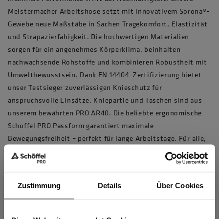
Meistermacher Arbeitshose setzt mit innovativem Sorona®-
Gewebe neue Maßstäbe in Sachen Tragekomfort, Elastizität
und Strapazierfähigkeit. Die hochwertigen Materialien
sorgen für ein angenehmes Körperklima, beinhalten
nachwachsende Rohstoffe und kombinieren Robustheit mit
Umweltbewusstsein. Dank EN 14404-Zertifizierung bietet
unser Testsieger zuverlässigen Knieschutz für
anspruchsvolle Einsätze. Kniepartie und Taschen sind aus
unserem bewährten PRO AR40. Die beliebte ergonomische
Schöffel PRO Passform garantiert maximale
Bewegungsfreiheit – perfekt für lange Arbeitstage. Für alle,
die auf Langlebigkeit, Funktionalität und
verantwortungsbewusste Arbeitskleidung setzen.
Artikelnummer 10033345 , Modellnummer 7511
Zustimmung
Details
Über Cookies
Produkteigenschaften