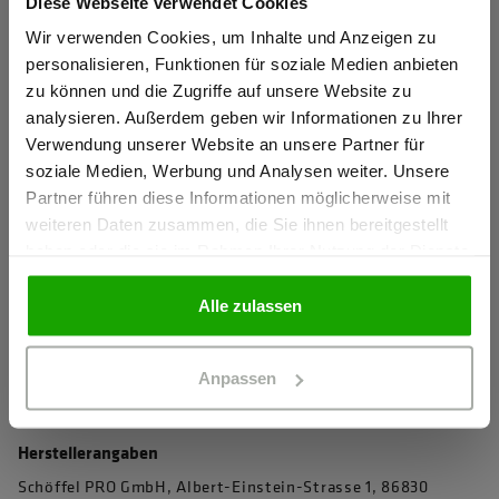
Diese Webseite verwendet Cookies
Sind Sie
Gewerbetreibender?
Wir verwenden Cookies, um Inhalte und Anzeigen zu
4D Body Mapping für beste Performance
personalisieren, Funktionen für soziale Medien anbieten
Knietaschen zertifiziert nach EN 14404-3:2024
zu können und die Zugriffe auf unsere Website zu
Ich bestätige, dass ich Gewerbetreibender bin. Alle
analysieren. Außerdem geben wir Informationen zu Ihrer
Extrem robustes PRO AR40 Knieschutz-Gewebe für
Preise werden netto ausgewiesen.
Verwendung unserer Website an unsere Partner für
maximale Abriebfestigkeit
soziale Medien, Werbung und Analysen weiter. Unsere
Wasserabweisendes Stretchmaterial für perfekten
Partner führen diese Informationen möglicherweise mit
GEWERBETREIBENDER
Tragekomfort
weiteren Daten zusammen, die Sie ihnen bereitgestellt
haben oder die sie im Rahmen Ihrer Nutzung der Dienste
Elastischer Komfortbund für perfekte Passform
gesammelt haben.
PRIVATPERSON
Verdeckter Knopf und Reißverschluss verhindert das
Alle zulassen
Verkratzen von sensiblen Oberflächen
mehr anzeigen
Anpassen
Herstellerangaben
Schöffel PRO GmbH, Albert-Einstein-Strasse 1, 86830