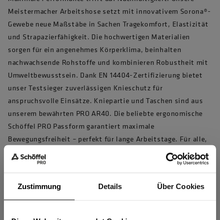
Meistermacher Arbeitshose setzt mit innovativem Sorona®-
Gewebe neue Maßstäbe in Sachen Tragekomfort, Elastizität
und Strapazierfähigkeit. Die hochwertigen Materialien
sorgen für ein angenehmes Körperklima, beinhalten
nachwachsende Rohstoffe und kombinieren Robustheit mit
Umweltbewusstsein. Dank EN 14404-Zertifizierung bietet
unser Testsieger zuverlässigen Knieschutz für
anspruchsvolle Einsätze. Kniepartie und Taschen sind aus
unserem bewährten PRO AR40. Die beliebte ergonomische
Schöffel PRO Passform garantiert maximale
Bewegungsfreiheit – perfekt für lange Arbeitstage. Für alle,
die auf Langlebigkeit, Funktionalität und
verantwortungsbewusste Arbeitskleidung setzen.
Artikelnummer 10033345 , Modellnummer 7511
Zustimmung
Details
Über Cookies
Produkteigenschaften