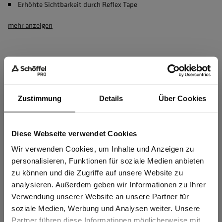
Erhöhte Sichtbarkeit durch Reflex Tape
mehr anzeigen
Herstellerangaben
Schöffel PRO GmbH, Albert-Einstein-Strasse 1, 86830
Schwabmünchen, Deutschland
Zustimmung
Details
Über Cookies
info@schoeffel-pro.com
Diese Webseite verwendet Cookies
Sind Sie
Materialeigenschaften
Gewerbetreibender?
Wir verwenden Cookies, um Inhalte und Anzeigen zu
personalisieren, Funktionen für soziale Medien anbieten
OEKO-TEX® zertifiziert
zu können und die Zugriffe auf unsere Website zu
Ich bestätige, dass ich Gewerbetreibender bin. Alle
analysieren. Außerdem geben wir Informationen zu Ihrer
Winddicht
Preise werden netto ausgewiesen.
Verwendung unserer Website an unsere Partner für
Wärmend
soziale Medien, Werbung und Analysen weiter. Unsere
Partner führen diese Informationen möglicherweise mit