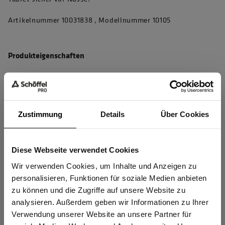
Artikelnummer 10031838 , Modellnummer 10105
Produkteigenschaften
4D Body Mapping für beste Performance
Winddicht, wasserabweisend und atmungsaktiv für
maximalen Wetterschutz und bestes Körperklima
Zustimmung
Details
Über Cookies
4-Wege-Stretch für perfekte Bewegungsfreiheit
Abnehmbare, zweifach verstellbare Kapuze
Diese Webseite verwendet Cookies
Sind Sie
Jackensaum mit Antirutsch-Band und Saumverstellung
Gewerbetreibender?
Wir verwenden Cookies, um Inhalte und Anzeigen zu
verhindert Verrutschen der Jacke
personalisieren, Funktionen für soziale Medien anbieten
Innenkragen aus robustem Softshell und mit integrierter
zu können und die Zugriffe auf unsere Website zu
Ich bestätige, dass ich Gewerbetreibender bin. Alle
analysieren. Außerdem geben wir Informationen zu Ihrer
Membran - hält kratzigem Bart und Wind stand
Preise werden netto ausgewiesen.
Verwendung unserer Website an unsere Partner für
mehr anzeigen