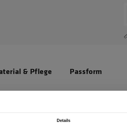
terial & Pflege
Passform
Materialeigenscha
r jede Witterung und jeden
10.000 mm Wasse
ersäule. Die zweifach
Winddicht
Details
– zudem kann sie abgenommen
Kein Einsatz von