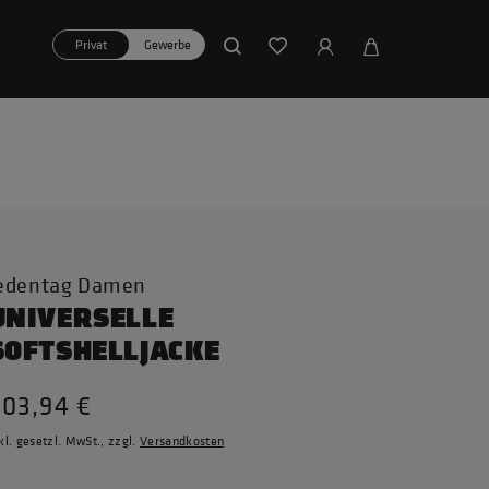
Privat
Gewerbe
edentag Damen
UNIVERSELLE
SOFTSHELLJACKE
203,94 €
kl. gesetzl. MwSt., zzgl.
Versandkosten