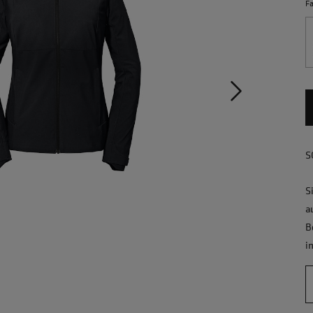
F
S
S
a
B
i