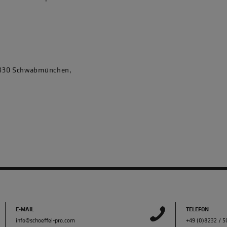
86830 Schwabmünchen,
E-MAIL
TELEFON
info@schoeffel-pro.com
+49 (0)8232 / 