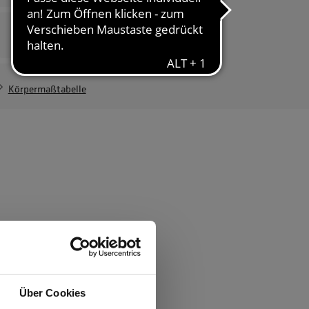
Herrenvariante
Jedentag Herren
203,94 €
Körpermaßtabelle
ften
rsäule
Über Cookies
 PFAS