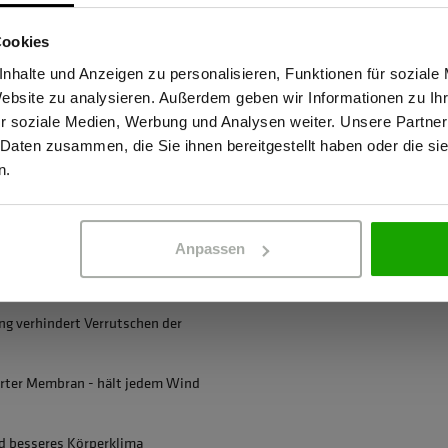
Sind Sie Gewerbetreibender?
. Die innovative Document
OEKO-TEX® zertif
or Nässe.
Cookies
stätige, dass ich Gewerbetreibender bin. Alle Preise werden netto ausge
nhalte und Anzeigen zu personalisieren, Funktionen für soziale
Website zu analysieren. Außerdem geben wir Informationen zu I
r soziale Medien, Werbung und Analysen weiter. Unsere Partner
 Daten zusammen, die Sie ihnen bereitgestellt haben oder die s
ERBETREIBENDER
PRIVATPERSO
n.
 maximalen Wetterschutz und
Anpassen
g verhindert Verrutschen der
erter Membran - hält jedem Wind
d besseres Körperklima