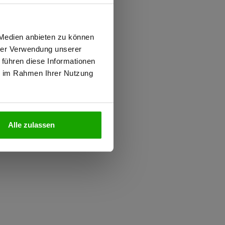
iziert
wiesen.
 Medien anbieten zu können
hrer Verwendung unserer
 führen diese Informationen
ie im Rahmen Ihrer Nutzung
N
Alle zulassen