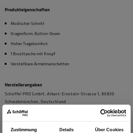
Produkteigenschaften
Modischer Schnitt
Kragenform: Button-Down
Hoher Tragekomfort
1 Brusttasche mit Knopf
Verstellbare Ärmelmanschetten
Herstellerangaben
Schöffel PRO GmbH, Albert-Einstein-Strasse 1, 86830
Schwabmünchen, Deutschland
info@schoeffel-pro.com
Zustimmung
Details
Über Cookies