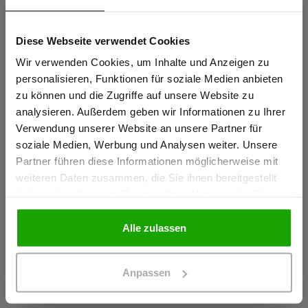
Materialeigenschaften
Diese Webseite verwendet Cookies
OEKO-TEX® zertifiziert
Sind Sie
Gewerbetreibender?
Wir verwenden Cookies, um Inhalte und Anzeigen zu
beidseitig angerauht
personalisieren, Funktionen für soziale Medien anbieten
zu können und die Zugriffe auf unsere Website zu
Ich bestätige, dass ich Gewerbetreibender bin. Alle
analysieren. Außerdem geben wir Informationen zu Ihrer
Material & Pflege
Preise werden netto ausgewiesen.
Verwendung unserer Website an unsere Partner für
soziale Medien, Werbung und Analysen weiter. Unsere
Partner führen diese Informationen möglicherweise mit
Passform
GEWERBETREIBENDER
weiteren Daten zusammen, die Sie ihnen bereitgestellt
haben oder die sie im Rahmen Ihrer Nutzung der Dienste
gesammelt haben.
PRIVATPERSON
Alle zulassen
Das könnte Ihnen auch gefallen
Anpassen