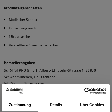
Produkteigenschaften
Modischer Schnitt
Hoher Tragekomfort
1 Brusttasche
Verstellbare Ärmelmanschetten
Herstellerangaben
Schöffel PRO GmbH, Albert-Einstein-Strasse 1, 86830
Schwabmünchen, Deutschland
info@schoeffel-pro.com
Zustimmung
Details
Über Cookies
Materialeigenschaften