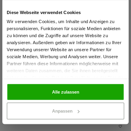
OEKO-TEX® zertifiziert
Diese Webseite verwendet Cookies
Sind Sie
beidseitig angerauht
Gewerbetreibender?
Wir verwenden Cookies, um Inhalte und Anzeigen zu
personalisieren, Funktionen für soziale Medien anbieten
zu können und die Zugriffe auf unsere Website zu
Ich bestätige, dass ich Gewerbetreibender bin. Alle
Material & Pflege
analysieren. Außerdem geben wir Informationen zu Ihrer
Preise werden netto ausgewiesen.
Verwendung unserer Website an unsere Partner für
soziale Medien, Werbung und Analysen weiter. Unsere
Passform
Partner führen diese Informationen möglicherweise mit
GEWERBETREIBENDER
weiteren Daten zusammen, die Sie ihnen bereitgestellt
haben oder die sie im Rahmen Ihrer Nutzung der Dienste
gesammelt haben.
PRIVATPERSON
Alle zulassen
Das könnte Ihnen auch gefallen
Anpassen