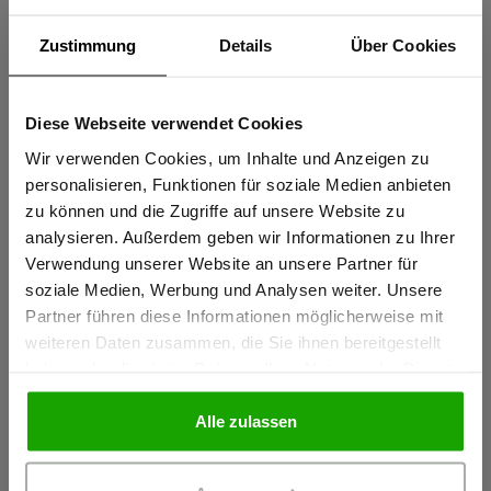
aussieht. Die weitenverstellbaren Manschetten und der
Zustimmung
Details
Über Cookies
Kentkragen unterstreichen den sportiven Business-Look der
kombiniert mit der Winterspeck Weste oder der leichten
Fleecejacke TreuerBegleiter eine sportliche Note erhält.
Diese Webseite verwendet Cookies
Sind Sie
Artikelnummer 10033032 , Modellnummer 10154
Gewerbetreibender?
Wir verwenden Cookies, um Inhalte und Anzeigen zu
personalisieren, Funktionen für soziale Medien anbieten
zu können und die Zugriffe auf unsere Website zu
Ich bestätige, dass ich Gewerbetreibender bin. Alle
Produkteigenschaften
analysieren. Außerdem geben wir Informationen zu Ihrer
Preise werden netto ausgewiesen.
Verwendung unserer Website an unsere Partner für
soziale Medien, Werbung und Analysen weiter. Unsere
Herstellerangaben
Partner führen diese Informationen möglicherweise mit
GEWERBETREIBENDER
weiteren Daten zusammen, die Sie ihnen bereitgestellt
Schöffel PRO GmbH, Albert-Einstein-Strasse 1, 86830
haben oder die sie im Rahmen Ihrer Nutzung der Dienste
Schwabmünchen, Deutschland
gesammelt haben.
PRIVATPERSON
info@schoeffel-pro.com
Alle zulassen