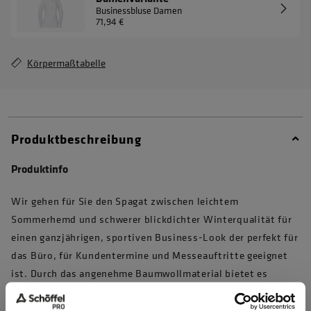
Businessbluse Damen
71,94 €
Körpermaßtabelle
Produktbeschreibung
Produktinfo
Wir gehen für Sie den Spagat zwischen leichtem
Sommerhemd und schwerer blickdichter Winterqualität für
einen ganzjährigen, sportiven Business-Look der perfekt für
das Büro, für Kundentermine und Messeauftritte geeignet
ist. Durch das angenehme Baumwollmaterial bietet es
optimalen Tragekomfort. Der Slim Fit sorgt dafür, dass das
Hemd figurbetont geschnitten ist und gleichzeitig stilvoll