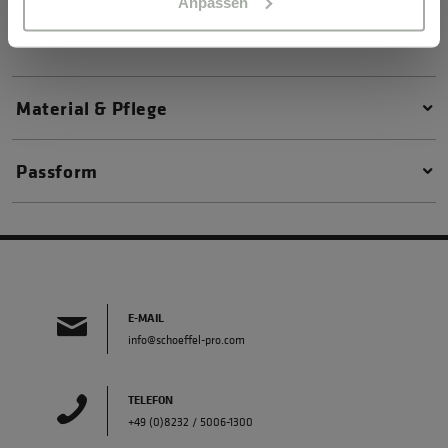
Anpassen
Materialeigenschaften
Material & Pflege
Passform
E-MAIL
info@schoeffel-pro.com
TELEFON
+49 (0)8232 / 5006-1300