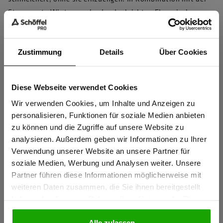
Steppweste Winterspeck oder der leichten Fleecejacke
TreuerBegleiter haben Sie das perfekte Outfit für Büro,
Kundentermine und Messeauftritte.
Zustimmung
Details
Über Cookies
Artikelnummer 10033035 , Modellnummer 10156
Diese Webseite verwendet Cookies
Sind Sie
Produkteigenschaften
Gewerbetreibender?
Wir verwenden Cookies, um Inhalte und Anzeigen zu
personalisieren, Funktionen für soziale Medien anbieten
Baumwolle für höchsten Tragekomfort
zu können und die Zugriffe auf unsere Website zu
Idealer Schnitt für perfekte Passform
Ich bestätige, dass ich Gewerbetreibender bin. Alle
analysieren. Außerdem geben wir Informationen zu Ihrer
Preise werden netto ausgewiesen.
Verwendung unserer Website an unsere Partner für
soziale Medien, Werbung und Analysen weiter. Unsere
Herstellerangaben
Partner führen diese Informationen möglicherweise mit
GEWERBETREIBENDER
Schöffel PRO GmbH, Albert-Einstein-Strasse 1, 86830
weiteren Daten zusammen, die Sie ihnen bereitgestellt
Schwabmünchen, Deutschland
haben oder die sie im Rahmen Ihrer Nutzung der Dienste
info@schoeffel-pro.com
gesammelt haben.
PRIVATPERSON
Alle zulassen