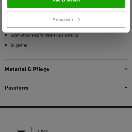
Anpassen
Materialeigenschaften
Schmutzunempfindliche Ausrüstung
Bügelfrei
Material & Pflege
Passform
E-MAIL