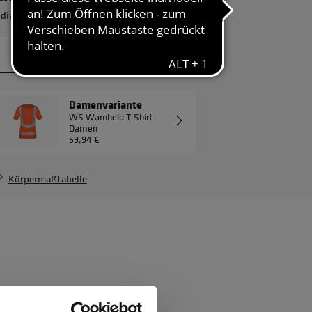
ndividuelles Angebot.
JETZT ANFRAGEN
Damenvariante
WS Warnheld T-Shirt
Damen
59,94 €
Körpermaßtabelle