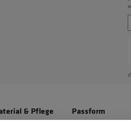
i
terial & Pflege
Passform