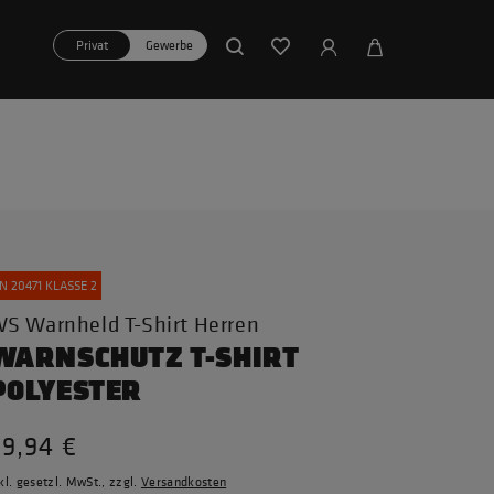
Privat
Gewerbe
N 20471 KLASSE 2
S Warnheld T-Shirt Herren
WARNSCHUTZ T-SHIRT
POLYESTER
59,94 €
kl. gesetzl. MwSt., zzgl.
Versandkosten