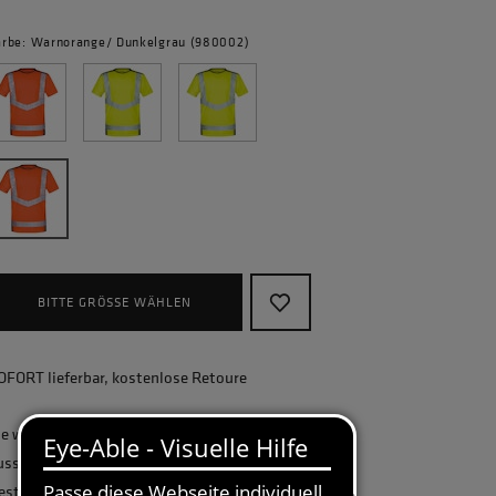
arbe: Warnorange/ Dunkelgrau (980002)
BITTE GRÖSSE WÄHLEN
OFORT lieferbar, kostenlose Retoure
ie wollen Ihr Unternehmen ganzheitlich
usstatten und benötigen eine größere
estellmenge? Gerne erstellen wir Ihnen ein