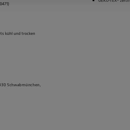
OEKO-TEX® zertif
0471)
ets kühl und trocken
86830 Schwabmünchen,