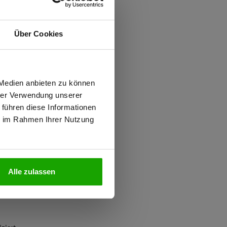
ften
d
Über Cookies
ung gegen Mücken
wiesen.
 Medien anbieten zu können
hrer Verwendung unserer
nd)
 führen diese Informationen
ter
ie im Rahmen Ihrer Nutzung
N
Alle zulassen
2, Kombinationsgruppen: T3