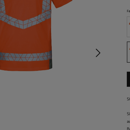
F
S
S
a
B