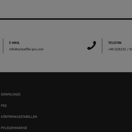
E-MAIL
TELEFON
info@schoeffel-pro.com
+49 (0)8232 / 
DOWNLOADS
FAQ
KÖRPERMASSTABELLEN
PFLEGEHINWEISE