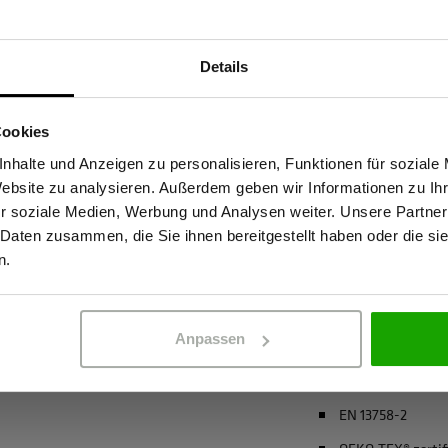
Materialeigenscha
he Sichtbarkeit mit
Geruchshemmen
Details
tstage im Freien. Das leichte
Insektizide Wirk
Sind Sie Gewerbetreibender?
 leitet Feuchtigkeit vom Körper
Atmungsaktiv
Cookies
Der integrierte UV-Schutz (UPF
stätige, dass ich Gewerbetreibender bin. Alle Preise werden netto ausge
4-Wege-Stretch
antibakterielle Ausrüstung hält
nhalte und Anzeigen zu personalisieren, Funktionen für soziale
Website zu analysieren. Außerdem geben wir Informationen zu I
end eine insektizide Wirkung
Coolmax® (kühle
r soziale Medien, Werbung und Analysen weiter. Unsere Partner
anglebig und pflegeleicht - der
recycelter Polyes
 Daten zusammen, die Sie ihnen bereitgestellt haben oder die s
spruchsvolle Einsätze, bei denen
ERBETREIBENDER
PRIVATPERSO
n.
mehr anzeigen
Anpassen
Zertifizierungen
EN 20471 Klasse 
EN 13758-2