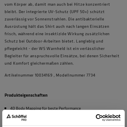
vom Körper ab, damit man auch bei Hitze konzentriert
bleibt. Der integrierte UV-Schutz (UPF 50+) schützt
zuverlässig vor Sonnenstrahlen. Die antibakterielle
Ausrüstung hält das Shirt auch nach langen Einsätzen
frisch, während eine insektizide Wirkung zusätzlichen
Schutz bei Outdoor-Arbeiten bietet. Langlebig und
pflegeleicht - der WS Warnheld ist ein verlässlicher
Begleiter für anspruchsvolle Einsätze, bei denen Sicherheit
und Komfort gleichermaßen zählen.
Artikelnummer 10034169 , Modellnummer 7734
Produkteigenschaften
4D Body Mapping für beste Performance
Waschbar bei 60°C, max. 50 Haushaltswäschen (EN 20471)