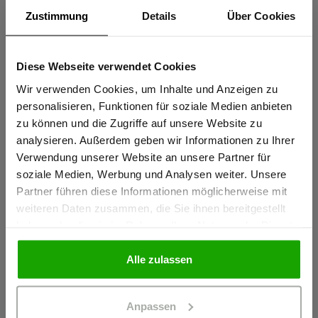
UV Schutz nach EN 13758-2, UPF 50+
Zustimmung
Details
Über Cookies
Sportlicher Schnitt für perfekte Passform
Coolmax® für effektiven Feuchtigkeitstransport – stets kühl
Diese Webseite verwendet Cookies
und trocken
Sind Sie
Gewerbetreibender?
Wir verwenden Cookies, um Inhalte und Anzeigen zu
Elastische thermofixierte Reflexstreifen PRO ReFlex
personalisieren, Funktionen für soziale Medien anbieten
mehr anzeigen
zu können und die Zugriffe auf unsere Website zu
Ich bestätige, dass ich Gewerbetreibender bin. Alle
analysieren. Außerdem geben wir Informationen zu Ihrer
Preise werden netto ausgewiesen.
Verwendung unserer Website an unsere Partner für
Herstellerangaben
soziale Medien, Werbung und Analysen weiter. Unsere
Partner führen diese Informationen möglicherweise mit
Schöffel PRO GmbH, Albert-Einstein-Strasse 1, 86830
GEWERBETREIBENDER
weiteren Daten zusammen, die Sie ihnen bereitgestellt
Schwabmünchen, Deutschland
haben oder die sie im Rahmen Ihrer Nutzung der Dienste
info@schoeffel-pro.com
gesammelt haben.
PRIVATPERSON
Alle zulassen
Materialeigenschaften
Anpassen