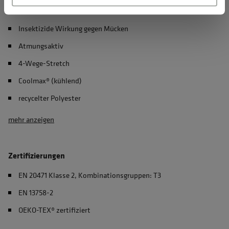
Geruchshemmend
Insektizide Wirkung gegen Mücken
Atmungsaktiv
4-Wege-Stretch
Coolmax® (kühlend)
recycelter Polyester
mehr anzeigen
Zertifizierungen
EN 20471 Klasse 2, Kombinationsgruppen: T3
EN 13758-2
OEKO-TEX® zertifiziert