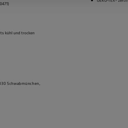
OEKO-TEX® zertif
0471)
ets kühl und trocken
86830 Schwabmünchen,