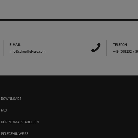
E-MAIL
TELEFON
info@schoeffel-pro.com
+49 (0)8232 / 
DOWNLOADS
FAQ
KÖRPERMASSTABELLEN
PFLEGEHINWEISE