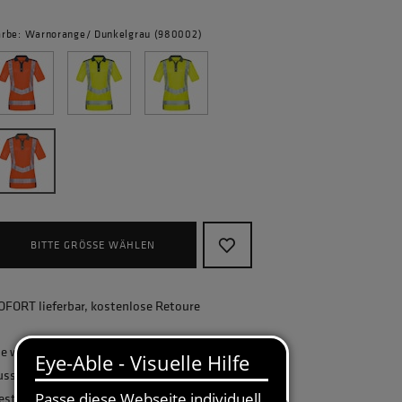
arbe: Warnorange/ Dunkelgrau (980002)
BITTE GRÖSSE WÄHLEN
OFORT lieferbar, kostenlose Retoure
ie wollen Ihr Unternehmen ganzheitlich
usstatten und benötigen eine größere
estellmenge? Gerne erstellen wir Ihnen ein