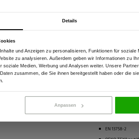
Materialeigenscha
hohe Sichtbarkeit mit
Geruchshemmen
Details
tstage im Freien. Das leichte vv
Insektizide Wirk
Sind Sie Gewerbetreibender?
uchtigkeit vom Körper ab, damit
Atmungsaktiv
Cookies
ierte UV-Schutz (UPF 50+)
stätige, dass ich Gewerbetreibender bin. Alle Preise werden netto ausge
4-Wege-Stretch
akterielle Ausrüstung hält das
nhalte und Anzeigen zu personalisieren, Funktionen für soziale
Website zu analysieren. Außerdem geben wir Informationen zu I
eine insektizide Wirkung
Coolmax® (kühle
r soziale Medien, Werbung und Analysen weiter. Unsere Partner
anglebig und pflegeleicht - der
recycelter Polyes
 Daten zusammen, die Sie ihnen bereitgestellt haben oder die s
spruchsvolle Einsätze, bei denen
ERBETREIBENDER
PRIVATPERSO
n.
mehr anzeigen
Anpassen
Zertifizierungen
EN 20471 Klasse 
EN 13758-2