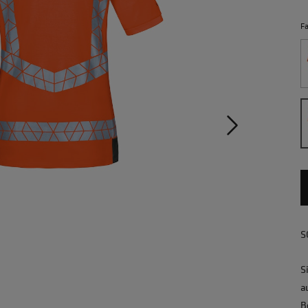
F
S
S
a
B