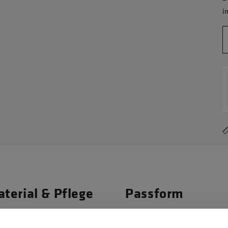
i
terial & Pflege
Passform