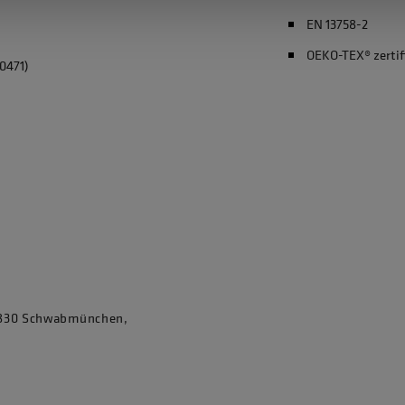
EN 13758-2
OEKO-TEX® zertif
0471)
86830 Schwabmünchen,