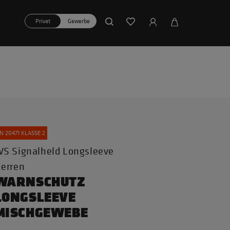
Privat
Gewerbe
N 20471 KLASSE 2
S Signalheld Longsleeve
erren
WARNSCHUTZ
LONGSLEEVE
MISCHGEWEBE