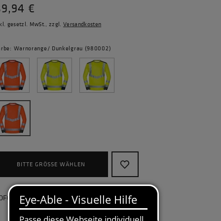
89,94 €
kl. gesetzl. MwSt., zzgl.
Versandkosten
arbe: Warnorange/ Dunkelgrau (980002)
BITTE GRÖSSE WÄHLEN
OFORT lieferbar, kostenlose Retoure