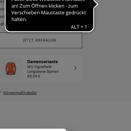
ie wollen Ihr Unternehmen ganzheitlich
usstatten und benötigen eine größere
estellmenge? Gerne erstellen wir Ihnen ein
ndividuelles Angebot.
JETZT ANFRAGEN
Damenvariante
WS Signalheld
Longsleeve Damen
89,94 €
Körpermaßtabelle