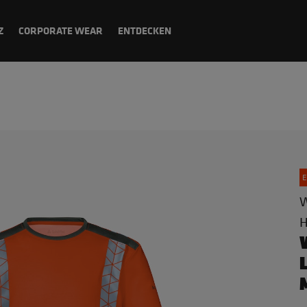
Z
CORPORATE WEAR
ENTDECKEN
E
W
H