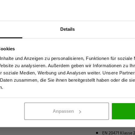
Materialeigenscha
Details
et hohe Sichtbarkeit mit
Geruchshemmen
Sind Sie Gewerbetreibender?
eichte Funktionsmaterial leitet
Insektizide Wirk
Cookies
tze konzentriert bleibt. Der
Atmungsaktiv
stätige, dass ich Gewerbetreibender bin. Alle Preise werden netto ausge
nhalte und Anzeigen zu personalisieren, Funktionen für soziale
ig vor Sonnenstrahlen. Die
Website zu analysieren. Außerdem geben wir Informationen zu I
4-Wege-Stretch
h langen Einsätzen frisch,
r soziale Medien, Werbung und Analysen weiter. Unsere Partner
hutz bei Outdoor-Arbeiten
Bio-Baumwolle
 Daten zusammen, die Sie ihnen bereitgestellt haben oder die s
ERBETREIBENDER
PRIVATPERSO
ld ist ein verlässlicher
recycelter Polyes
n.
Sicherheit und Komfort
mehr anzeigen
Anpassen
Zertifizierungen
EN 20471 Klasse 