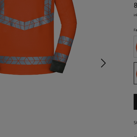
in
F
S