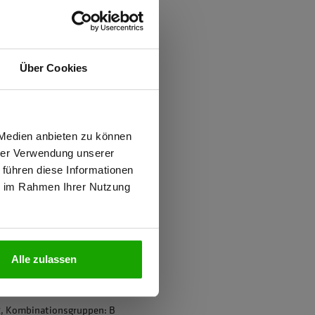
ften
Über Cookies
d
ung gegen Mücken
wiesen.
 Medien anbieten zu können
hrer Verwendung unserer
 führen diese Informationen
ie im Rahmen Ihrer Nutzung
N
ter
Alle zulassen
2, Kombinationsgruppen: B