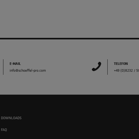
E-MAIL
TELEFON
info@schoeffel-pro.com
+49 (0)8232 / 
DOWNLOADS
FAQ