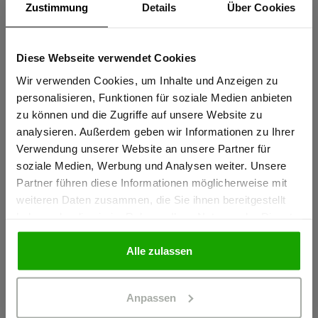
Zustimmung
Details
Über Cookies
Knietaschen zertifiziert nach EN 14404-3:2024
Extrem robustes PRO AR40 Knieschutz-Gewebe für
Diese Webseite verwendet Cookies
Sind Sie
maximale Abriebfestigkeit
Gewerbetreibender?
Wir verwenden Cookies, um Inhalte und Anzeigen zu
Thermofixierte und formstabile Reflexstreifen PRO ReFlex
personalisieren, Funktionen für soziale Medien anbieten
Wasserabweisendes Stretchmaterial für perfekten
zu können und die Zugriffe auf unsere Website zu
Ich bestätige, dass ich Gewerbetreibender bin. Alle
Tragekomfort
analysieren. Außerdem geben wir Informationen zu Ihrer
Preise werden netto ausgewiesen.
Verwendung unserer Website an unsere Partner für
mehr anzeigen
soziale Medien, Werbung und Analysen weiter. Unsere
Partner führen diese Informationen möglicherweise mit
GEWERBETREIBENDER
weiteren Daten zusammen, die Sie ihnen bereitgestellt
Herstellerangaben
haben oder die sie im Rahmen Ihrer Nutzung der Dienste
Schöffel PRO GmbH, Albert-Einstein-Strasse 1, 86830
gesammelt haben.
PRIVATPERSON
Schwabmünchen, Deutschland
Alle zulassen
info@schoeffel-pro.com
Anpassen