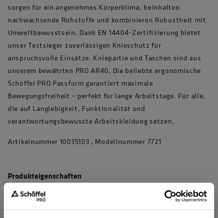
sorgen für ein angenehmes Körperklima, beinhalten
nachwachsende Rohstoffe und kombinieren Robustheit mit
Umweltbewusstsein. Dank EN 14404-Zertifizierung bietet
unser Testsieger zuverlässigen Knieschutz für
anspruchsvolle Einsätze. Kniepartie und Taschen sind aus
unserem bewährten PRO AR40. Die beliebte ergonomische
Schöffel PRO Passform garantiert maximale
Bewegungsfreiheit – perfekt für lange Arbeitstage. Für alle,
die auf Langlebigkeit, Funktionalität und
verantwortungsbewusste Arbeitskleidung setzen.
Artikelnummer 10035103 , Modellnummer 7721
Produkteigenschaften
4D Body Mapping für beste Performance
Waschbar bei 60°C, max. 50 Haushaltswäschen (EN 20471)