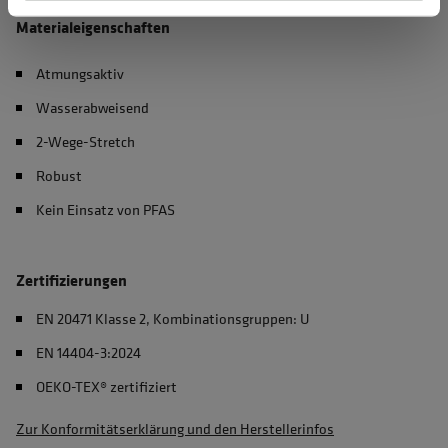
Materialeigenschaften
Atmungsaktiv
Wasserabweisend
2-Wege-Stretch
Robust
Kein Einsatz von PFAS
Zertifizierungen
EN 20471 Klasse 2, Kombinationsgruppen: U
EN 14404-3:2024
OEKO-TEX® zertifiziert
Zur Konformitätserklärung und den Herstellerinfos